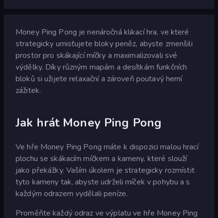
Money Ping Pong je nenáročná klikací hra, ve které
strategicky umisťujete bloky peněz, abyste zmenšili
prostor pro skákající míčky a maximalizovali své
výdělky. Díky různým mapám a desítkám funkčních
bloků si užijete relaxační a zároveň poutavý herní
zážitek.
Jak hrát Money Ping Pong
Ve hře Money Ping Pong máte k dispozici malou hrací
plochu se skákacím míčkem a kameny, které slouží
jako překážky. Vaším úkolem je strategicky rozmístit
tyto kameny tak, abyste udrželi míček v pohybu a s
každým odrazem vydělali peníze.
Proměňte každý odraz ve výplatu ve hře Money Ping