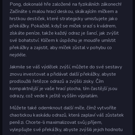
Pong, dokonalé hře založené na fyzikálních zákonech!
Začínáte s malou hrací deskou, skákajícím míčkem a
hrstkou destiček, které strategicky umisťujete jako
překážky. Pokaždé, když se míček srazí s kvádrem,
získáte peníze, takže každý odraz je šancí, jak zvýšit
své bohatství. Klíčem k úspěchu je moudře umístit
překážky a zajistit, aby míček zůstal v pohybu co
nejdéle.
Jakmile se váš výdělek zvýší, můžete do své sestavy
znovu investovat a přidávat další překážky, abyste
prodloužili řetězce odrazů a zvýšili zisky. Čím
kompaktnější je vaše hrací plocha, tím častější jsou
odrazy, což vede k ještě vyšším výplatám.
Můžete také odemknout další míče, čímž vytvoříte
chaotickou kaskádu odrazů, která zaplaví váš zůstatek
penězi. Chcete-li maximalizovat svůj příjem,
vylepšujte své překážky, abyste zvýšili jejich hodnotu