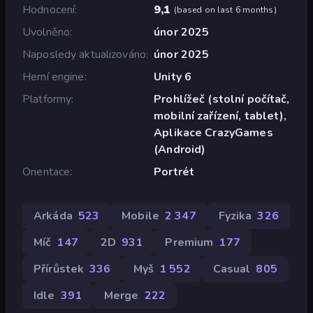
Hodnocení
9,1
(
based on last 6 months
)
Uvolněno
únor 2025
Naposledy aktualizováno
únor 2025
Herní engine
Unity 6
Platformy
Prohlížeč (stolní počítač,
mobilní zařízení, tablet),
Aplikace CrazyGames
(Android)
Orientace
Portrét
Arkáda
523
Mobile
2 347
Fyzika
326
Míč
147
2D
931
Premium
177
Přírůstek
336
Myš
1 552
Casual
805
Idle
391
Merge
222