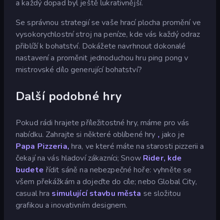
a každý dopad byl ještě lukrativnější.
Se správnou strategií se vaše hrací plocha promění ve
vysokorychlostní stroj na peníze, kde vás každý odraz
přiblíží k bohatství. Dokážete navrhnout dokonalé
nastavení a proměnit jednoduchou hru ping pong v
mistrovské dílo generující bohatství?
Další podobné hry
Pokud rádi hrajete příležitostné hry, máme pro vás
nabídku. Zahrajte si některé oblíbené hry
,
jako je
Papa Pizzeria,
hra, ve které máte na starosti pizzerii a
čekají na vás hladoví zákazníci; Snow
Rider, kde
budete
řídit sáně na nebezpečné hoře: vyhněte se
všem překážkám a dojeďte do cíle; nebo Global City,
casual hra
simulující stavbu města
se složitou
grafikou a inovativním designem.