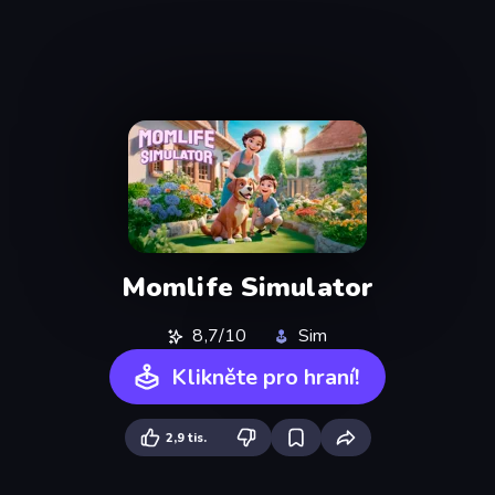
Momlife Simulator
8,7/10
Sim
Klikněte pro hraní!
2,9 tis.