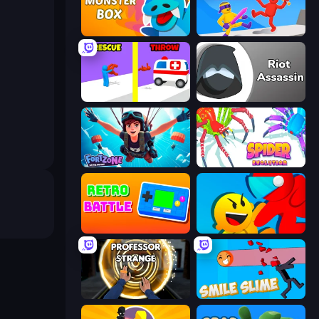
Monster Box
Ragdoll Ninja: Imposter Hero
Rescue Throw
Riot Assassin
Fortzone Battle Royale
Spider Evolution: Runner Game
Retro Battle
Riot Escape
Professor Strange
Smile Slime