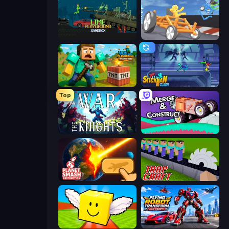
Lime Playground Sandbox
Draw Crash Race
Voxel Playground: Ragdoll Noob
Stickman Clash
Top
War the Knights
Merge & Construct
Planet Smash Destruction
Trap Craft
Lucky Brainrot Blocks Online
Flying Robot Transform Car Games