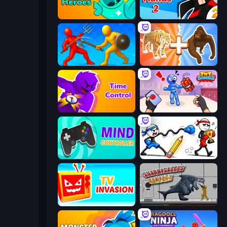
Haunted Heroes
Ninja Hands 2
Epic Sword Battle! Fight in Arena
Animal DNA Run
Time Control!
TNT Bomber
Mind Controller
Doodle Smash
TV Invasion
Sharkosaurus Rampage