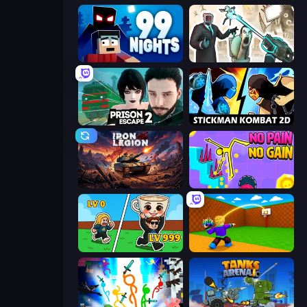
99 Nights (Bloxd.io)
Skibidi Toilets: Infection
Prison Escape 2
Stickman Kombat 2D
Iron Legion
No Pain No Gain - Ragdoll Sandbox
Brainrot Arena Online
Throw a Lucky Block