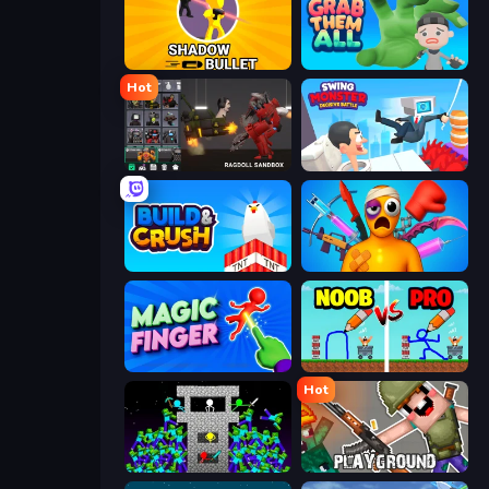
Shadow Bullet
Grab Them All
Hot
Last Play: Ragdoll Sandbox
Swing Monster: Decisive Battle
Build and Crush
Fun Ragdoll Challenge!
Magic Finger 3D
DOP Noob: Draw to Save
Hot
Stick Epic Fighter
Playground