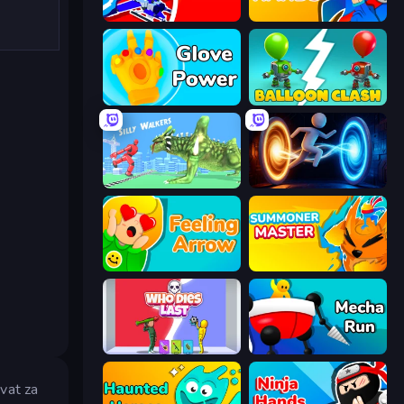
Robo Runner
Ninja Hands
Glove Power
Balloon Clash
Silly Walkers
Portal Escape
Feeling Arrow
Summoner Master
Who Dies Last?
Mecha Run
ovat za