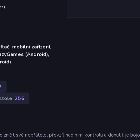
hs
)
ítač, mobilní zařízení,
razyGames (Android),
roid)
2
stole
256
e zničit své nepřátele, převzít nad nimi kontrolu a donutit je boj