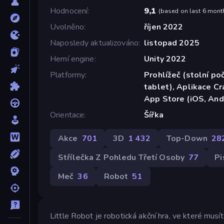
Hodnocení
9,1
(
based on last 6 mont
Uvolněno
říjen 2022
Naposledy aktualizováno
listopad 2025
Herní engine
Unity 2022
Platformy
Prohlížeč (stolní poč
tablet), Aplikace C
App Store (iOS, And
Orientace
Šířka
Akce
701
3D
1 432
Top-Down
28
Střílečka Z Pohledu Třetí Osoby
77
Pi
Meč
36
Robot
51
Little Robot je robotická akční hra, ve které musít