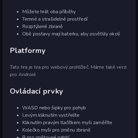
Můžete hrát oba příběhy
Temné a strašidelné prostředí
Rozptýlené zbraně
Obě postavy mají baterku, aby osvětlily okolí
Platformy
Tato hra je hra pro webový prohlížeč. Máme také verzi
pro Android.
Ovládací prvky
WASD nebo šipky pro pohyb
Levým kliknutím vystřelíte
Kliknutím pravým tlačítkem myši zaměříte
Kolečko myši pro změnu zbraně
R pro opětovné nabití