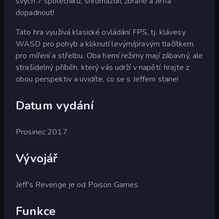
svých 7 společníků, shromáždit zbraně a Jeffa
dopadnout!
Tato hra využívá klasické ovládání FPS, tj. klávesy
WASD pro pohyb a kliknutí levým/pravým tlačítkem
pro míření a střelbu. Oba herní režimy mají zábavný, ale
strašidelný příběh, který vás udrží v napětí: hrajte z
obou perspektiv a uvidíte, co se s Jeffem stane!
Datum vydání
Prosinec 2017
Vývojář
Jeff's Revenge je od Poison Games.
Funkce