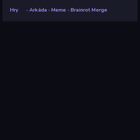
Hry
Arkáda
Meme
Brainrot Merge
»
»
»
Brainrot Merge
Hodnocení
8,6
(
based on last 6 months
)
Uvolněno
červenec 2025
Herní engine
Unity 6
Platformy
Prohlížeč (stolní počítač, mobilní
zařízení, tablet), Aplikace
CrazyGames (iOS, Android)
Orientace
Šířka
Arkáda
523
Pěstování
74
Mobile
2 348
Meme
58
2D
931