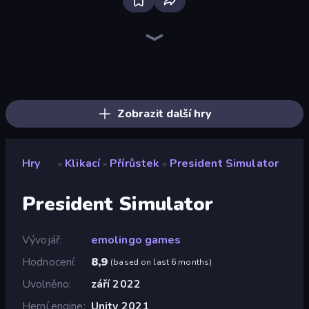
Merge & Steal Brainrot
The MachinEGG
Farm Ring Idle
Brainrot Merge & Fight
Block Wall Destroyer
Race Clicker: Tap Tap Game
Italian Brainrot Clicker Game
Idle Mining Empire
Human Clicker: Grow Organs
Capybara Clicker
MineTap Merge Clicker
Gear Factory
Gun Bounce Idle
Conveyor Idle
Block Build Destroyer
Street Life
Crusher Clicker
Strange Cats
Zobrazit další hry
Hry
Klikací
Přírůstek
President Simulator
»
»
»
President Simulator
Vývojář
emolingo games
Hodnocení
8,9
(
based on last 6 months
)
Uvolněno
září 2022
Herní engine
Unity 2021