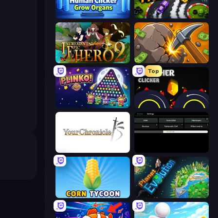
Human Clicker: Grow Organs
Drift Tycoon
Incremental Epic Hero 2
Mine Clicker
Top
PLINKO!
Crusher Clicker
Your Chronicle
Evolve
Corn Tycoon
Planet Evolution: Idle Clicker