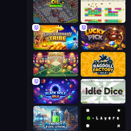
Oil Mining 3D: Petrol Factory
Idle Breakout
Evolutionary Tribe
Lucky Pick
Just One More Roll
Ragdoll Factory Idle
Black Hole Idle
Idle Dice
Energy Evolution
Omega Layers