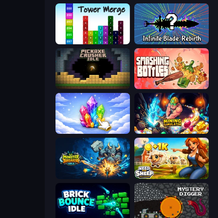
Tower Merge
Infinite Blade: Rebirth
Pickaxe Crusher Idle
Smashing Bottles
Crystalia Idle Clicker
Mining Simulator
Monster Breaker Idle
Need for Sheep: Idle Clicker