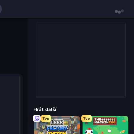
Hrát další
Top
Top