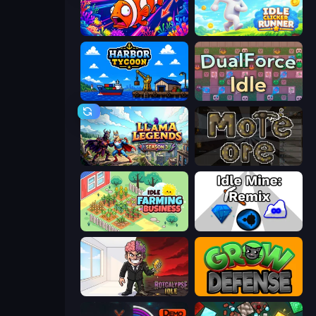
Fish Catch Idle
Idle Clicker Runner
Harbor Tycoon
DualForce Idle
Llama Legends
More Ore
Idle Farming Business
Idle Mine: Remix
Rotcalypse: Idle Incremental
Grow Defense