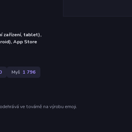
í zařízení, tablet),
roid), App Store
0
Myš
1 796
e odehrává ve továrně na výrobu emoji.