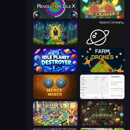
Revolution Idle X
OreCrusher 2
Laptop Empire
Space Company
Idle Planet Destroyer
Farm Drones
Merge Miner
Idle Ants
Money Factory: Tycoon Idle Game
Cubidle