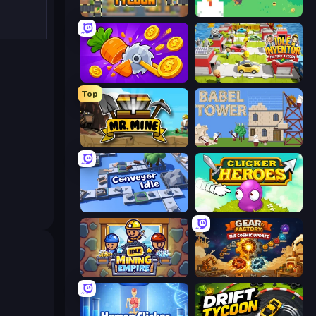
Leek Factory Tycoon
The MachinEGG
Farm Ring Idle
Idle Inventor
Top
Mr. Mine
Babel Tower
Conveyor Idle
Clicker Heroes
Idle Mining Empire
Gear Factory