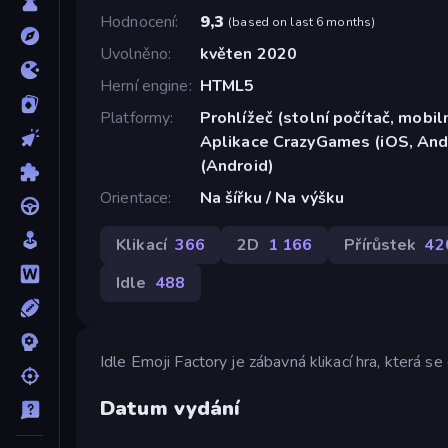
Hodnocení
9,3
(
based on last 6 months
)
Uvolněno
květen 2020
Herní engine
HTML5
Platformy
Prohlížeč (stolní počítač, mobiln
Aplikace CrazyGames (iOS, And
(Android)
Orientace
Na šířku / Na výšku
Klikací
366
2D
1 166
Přírůstek
42
Idle
488
Idle Emoji Factory je zábavná klikací hra, která s
Datum vydání