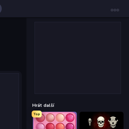
Hrát další
Top