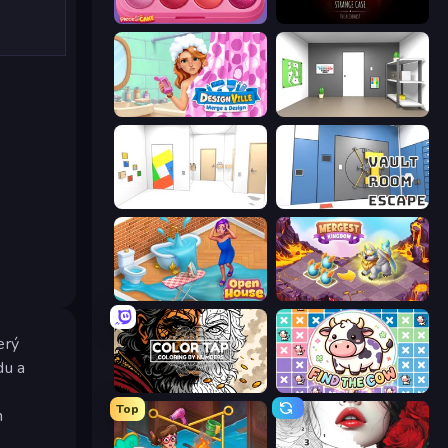
Piece of Cake: Merge and Bake
Room Escape: Strange Case
Designville: Merge & Design
Paint Room Escape
Mirror Room Escape
Vault Room Escape
Open House
Mergest Kingdom
erý
du a
Color Tap: Coloring by Numbers
Find The Cow
Top
h