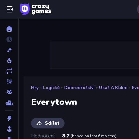
Hry
»
Logické
»
Dobrodružství
»
Ukaž A Klikni
»
Ev
Everytown
Sdílet
Hodnocení
8,7
(
based on last 6 months
)