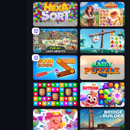
Hexa Sort
My Castle: Merge & Story
Find Me: Lost Objects
Sugar Heroes
Wood Screw: Bolts Puzzle
Daily Puzzle
Tap Away Story
Skydom