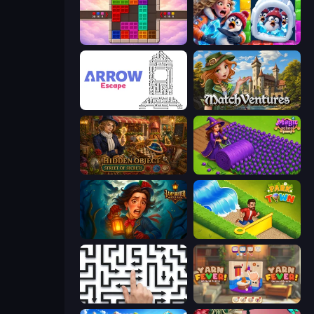
Color Cube Puzzle
Captain Blast
Arrow Escape
MatchVentures
Hidden Object: Street Of Secrets
Magic School
Lamplighter: Merge & Magic
Park Town
Arrow Escape: Puzzle
Yarn Fever! Unravel Puzzle