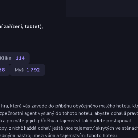
í zařízení, tablet),
)
Klikni
114
58
Myš
1 792
 hra, která vás zavede do příběhu obyčejného malého hotelu, kt
pečnostní agent vyslaný do tohoto hotelu, abyste odhalili prav
li a poznáte jejich příběhy a tajemství. Jak budete postupovat
y, z nichž každá odhalí ještě více tajemství skrytých ve stěnác
edinými nástroji mezi vámi a tajemstvími tohoto hotelu.