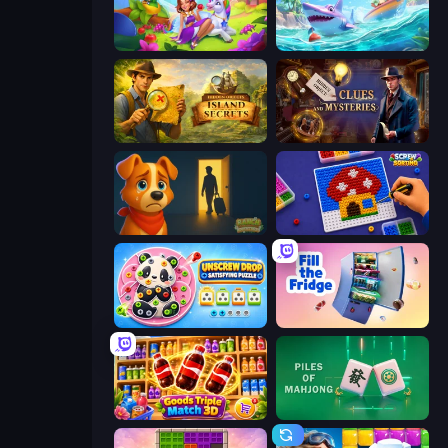
Fairyland Merge & Magic
Tropical Merge
Hidden Objects: Island Secrets
Hidden Object: Clues and Mysteries
Ranch Adventures
Screw Sorting
Unscrew Drop: Satisfying Puzzle
Fill The Fridge
Goods Triple Match 3D
Piles of Mahjong