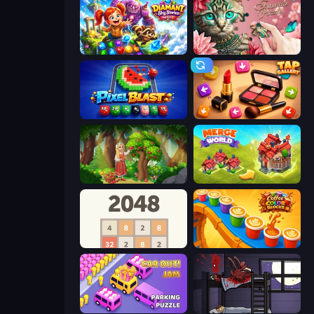
Diamant: Sky Stories Match 3
Favorite Puzzles
Pixel Blast
Tap Gallery
Northern Merge
Merge World
2048
Coffee Color Blocks
Car OUT! Jam Parking Puzzle
The Visitor