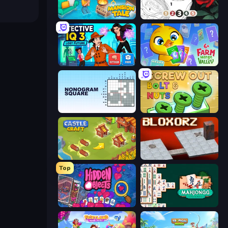
Mansion Tale: Merge Secrets
Numicolor
Detective IQ 3
Farm Merge Valley
Nonogram Square
Screw Out: Bolts and Nuts
Castle Craft
Bloxorz
Top
Hidden Objects
Mahjongg Solitaire