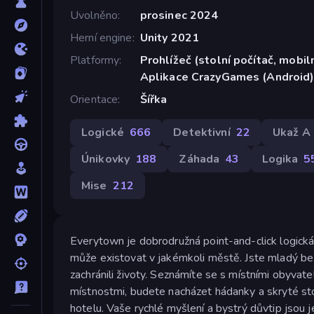
Uvolněno
prosinec 2024
Herní engine
Unity 2021
Platformy
Prohlížeč (stolní počítač, mobiln
Aplikace CrazyGames (Android
Orientace
Šířka
Logické
666
Detektivní
22
Ukaž A 
Únikovky
188
Záhada
43
Logika
5
Mise
212
Everytown je dobrodružná point-and-click logická
může existovat v jakémkoli městě. Jste mladý bez
zachránili životy. Seznámíte se s místními obyvate
místnostmi, budete nacházet hádanky a skryté stop
hotelu. Vaše rychlé myšlení a bystrý důvtip jsou j