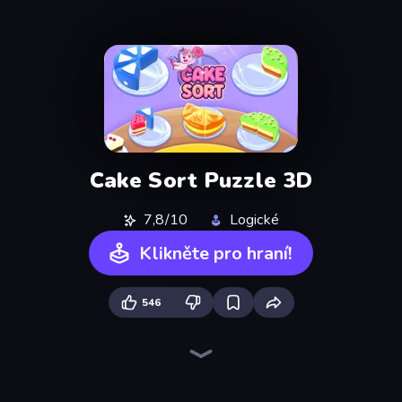
Cake Sort Puzzle 3D
7,8/10
Logické
Klikněte pro hraní!
546
Goods Triple Match 3D
Piles of Mahjong
Sushi Puzzle