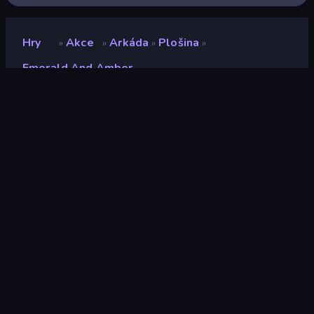
Hry
Akce
Arkáda
Plošina
»
»
»
»
Emerald And Amber
Emerald and Amber
Vývojář
NoaDev
Hodnocení
9,3
(
based on last 6 months
)
Uvolněno
duben 2022
Herní engine
HTML5
Platformy
Prohlížeč (stolní počítač, mobilní
zařízení, tablet), Aplikace
CrazyGames (iOS, Android)
Orientace
Na šířku / Na výšku