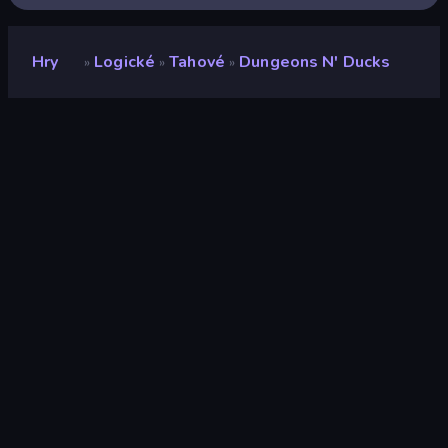
Hry
Logické
Tahové
Dungeons N' Ducks
»
»
»
Dungeons n' Ducks
Vývojář
Long Story Short games
Hodnocení
9,2
(
based on last 6 months
)
Uvolněno
září 2024
Naposledy aktualizováno
září 2024
Herní engine
HTML5
Platformy
Prohlížeč (stolní počítač,
mobilní zařízení, tablet),
Aplikace CrazyGames
(iOS, Android)
Orientace
Portrét