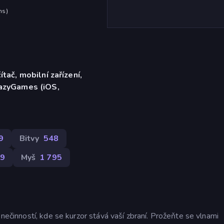
hs
)
ítač, mobilní zařízení,
razyGames (iOS,
9
Bitvy
548
9
Myš
1 795
 nečinností, kde se kurzor stává vaší zbraní. Prožeňte se vlnami