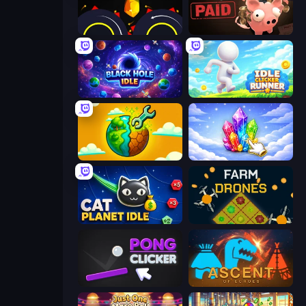
Crusher Clicker
Bills Must Be Paid
Black Hole Idle
Idle Clicker Runner
Land Explorers: Merge & Build
Crystalia Idle Clicker
Cat Planet Idle
Farm Drones
Pong Clicker
Ascent of Echoes