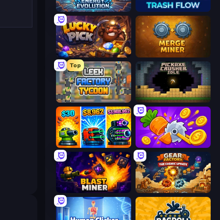
Energy Evolution
Trash Flow
Lucky Pick
Merge Miner
Top
Leek Factory Tycoon
Pickaxe Crusher Idle
Pumpkin Defense: Merge Cannon
Farm Ring Idle
Blast Miner
Gear Factory