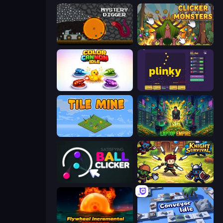
Mystery Digger
Clicker Monsters
Color Cannon Idle
Plinky
Tile Mine
Laptop Empire
Satisfying Ball Clicker
Knight Survival