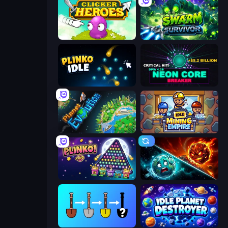
Clicker Heroes
Swarm Survivor
Plinko Idle
Neon Core Breaker
Planet Evolution: Idle Clicker
Idle Mining Empire
PLINKO!
PlanetCrush 2
Merge Tools - Merge and Dig
Idle Planet Destroyer