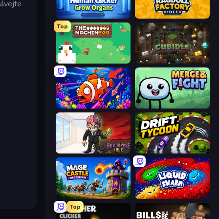
kávejte
Human Clicker: Grow Organs
Ragdoll Factory Idle
Top
The MachinEGG
Cubidle
a
Fish Catch Idle
Merge & Fight
Rotcalypse: Idle Incremental
Drift Tycoon
Mage Castle Idle Defense
Liquid Swarm
Top