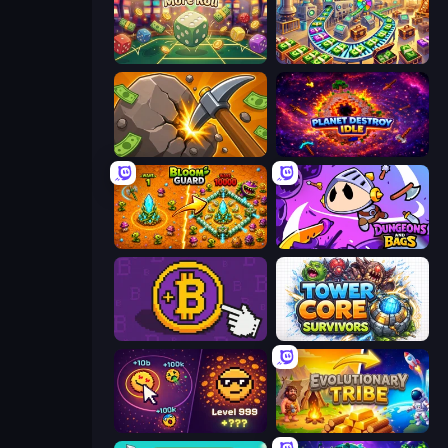
Just One More Roll
Money Factory: Tycoon Idle Game
Mine Clicker
Planet Destroy Idle
BloomGuard
Dungeons and Bags
Money Maker
Tower Core Survivors
Dominate All Shapes
Evolutionary Tribe