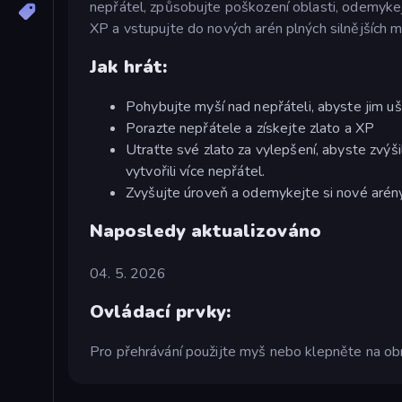
nepřátel, způsobujte poškození oblasti, odemykej
XP a vstupujte do nových arén plných silnějších m
Jak hrát:
Pohybujte myší nad nepřáteli, abyste jim uš
Porazte nepřátele a získejte zlato a XP
Utraťte své zlato za vylepšení, abyste zvýšil
vytvořili více nepřátel.
Zvyšujte úroveň a odemykejte si nové arény,
Naposledy aktualizováno
04. 5. 2026
Ovládací prvky:
Pro přehrávání použijte myš nebo klepněte na ob