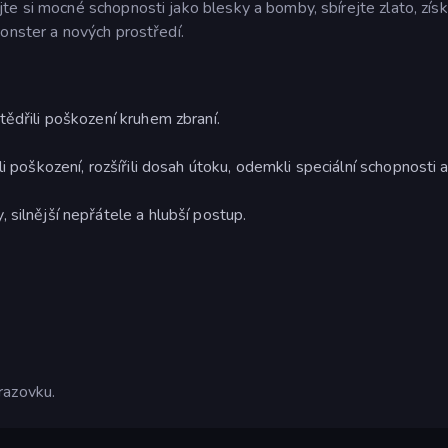
te si mocné schopnosti jako blesky a bomby, sbírejte zlato, zís
onster a nových prostředí.
tědřili poškození kruhem zbraní.
i poškození, rozšířili dosah útoku, odemkli speciální schopnosti 
 silnější nepřátele a hlubší postup.
razovku.