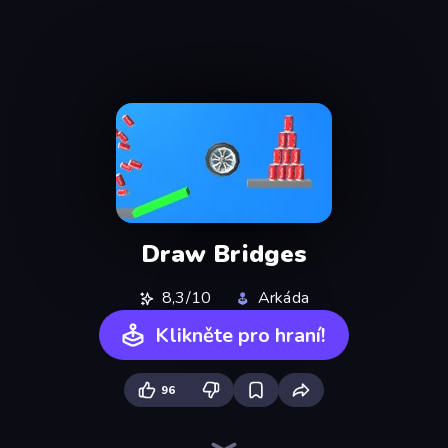
Draw Bridges
8,3/10
Arkáda
Klikněte pro hraní!
96