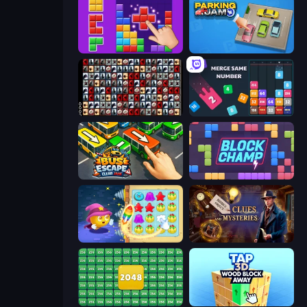
BlockBuster Puzzle
Parking Jam
War Mahjong
Drop & Merge the Numbers
Bus Escape: Clear Jam
Block Champ
Candy Riddles
Hidden Object: Clues and Mysteries
2048 Merge Blocks
Tap 3D Wood Block Away