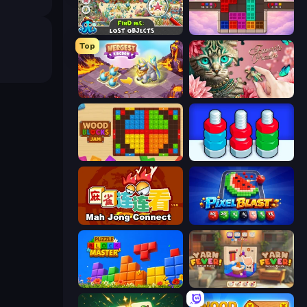
Find Me: Lost Objects
Color Cube Puzzle
Top
Mergest Kingdom
Favorite Puzzles
Wood Blocks Jam
Nuts Puzzle: Sort By Color
Mahjong Connect (Legacy)
Pixel Blast
Puzzle Block Master
Yarn Fever! Unravel Puzzle