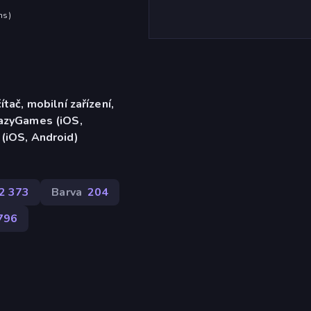
hs
)
ítač, mobilní zařízení,
razyGames (iOS,
 (iOS, Android)
2 373
Barva
204
796