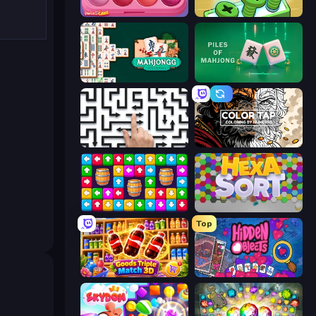
Piece of Cake: Merge and Bake
Screw Out: Bolts and Nuts
Mahjongg Solitaire
Piles of Mahjong
Arrow Escape: Puzzle
Color Tap: Coloring by Numbers
Tap Away Story
Hexa Sort
Top
Goods Triple Match 3D
Hidden Objects