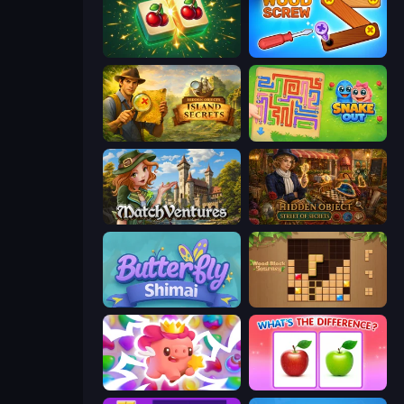
Mahjong Puzzle: Tile Match
Wood Screw: Bolts Puzzle
Hidden Objects: Island Secrets
Snake Out: Maze Escape
MatchVentures
Hidden Object: Street Of Secrets
Butterfly Shimai
Wood Block Journey
Match Arena
What's The Difference?