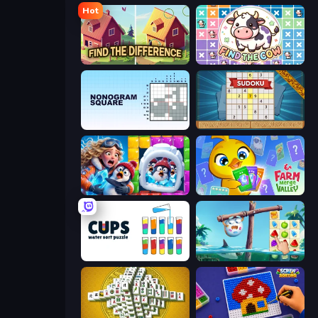
Hot
Find The Difference
Find The Cow
Nonogram Square
Sudoku Online
Captain Blast
Farm Merge Valley
Cups - Water Sort Puzzle
Sugar Heroes