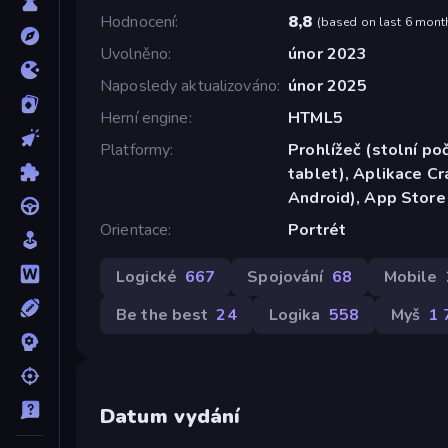
Hodnocení
8,8
(
based on last 6 mont
Uvolněno
únor 2023
Naposledy aktualizováno
únor 2025
Herní engine
HTML5
Platformy
Prohlížeč (stolní poč
tablet), Aplikace C
Android), App Store
Orientace
Portrét
Logické
667
Spojování
68
Mobile
Be the best
24
Logika
558
Myš
1 
Datum vydání