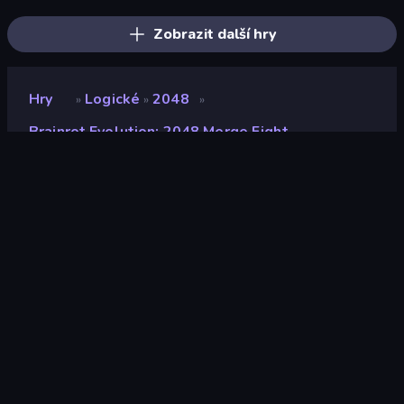
Zobrazit další hry
Hry
Logické
2048
»
»
»
Brainrot Evolution: 2048 Merge Fight
Brainrot Evolution: 2048
Merge Fight
Vývojář
ApeMade
Hodnocení
8,7
(
based on last 6 months
)
Uvolněno
srpen 2025
Naposledy aktualizováno
únor 2026
Herní engine
Unity 6