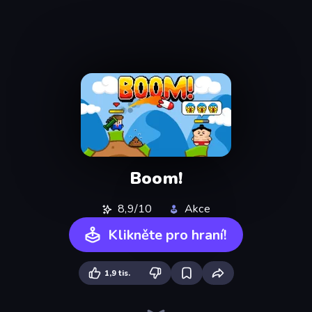
Boom!
8,9/10
Akce
Klikněte pro hraní!
1,9 tis.