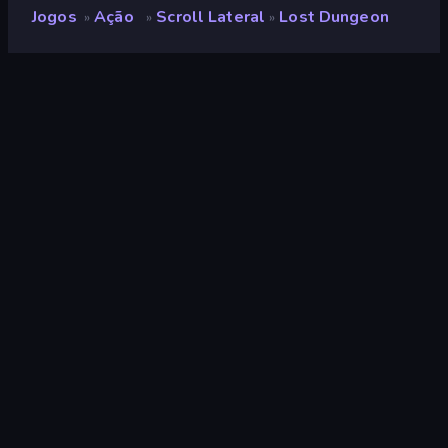
Jogos
Ação
Scroll Lateral
Lost Dungeon
»
»
»
Lost Dungeon
Desenvolvedor
GameCraft
Classificação
9,2
(
com base nos últimos 6 meses
)
Lançado
abril de 2026
Ultima atualização
abril de 2026
Motor de jogo
Unity 6
Plataformas
Navegador (computador,
celular, tablet), Aplicativo
CrazyGames (iOS, Android)
Orientação
Panorama
Ação
439
Mobile
2.353
Pixel
210