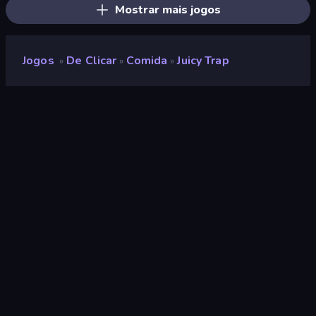
Mostrar mais jogos
Jogos
De Clicar
Comida
Juicy Trap
»
»
»
Juicy Trap
Desenvolvedor
Onki Games
Classificação
9,3
(
com base nos últimos 6 meses
)
Lançado
setembro de 2025
Motor de jogo
Unity 6
Plataformas
Navegador (computador, celular,
tablet), Aplicativo CrazyGames
(Android), App Store (Android)
Orientação
Retrato