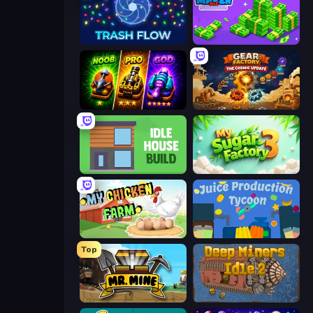
Trash Flow
Money Maker Idle
Merge Survival
Gear Factory
Idle House Build
My Sugar Factory 3
My Chicken Farm
Juice Production Tycoon
Top
Mr. Mine
Deep Miners Idle 2