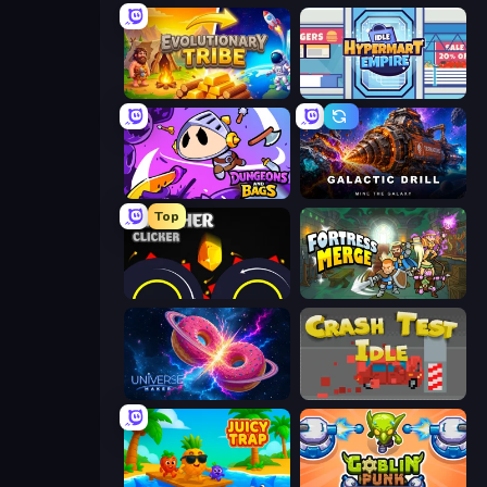
Evolutionary Tribe
Idle Hypermart Empire
Dungeons and Bags
Galactic Drill
Top
Crusher Clicker
Fortress Merge
Universe Maker
Crash Test Idle