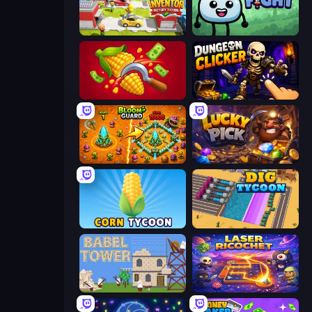
Idle Inventor
Merge & Fight
Farm-51: Secret Harvest
Dungeon Clicker
BloomGuard
Lucky Pick
Corn Tycoon
Dig Tycoon
Babel Tower
Laser Ricochet