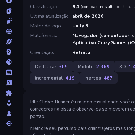
Classificação
9,1
(
com base nos últimos 6 mese
Ultima atualização
abril de 2026
Motor de jogo
Unity 6
Plataformas
Navegador (computador, ce
Aplicativo CrazyGames (iO
Orientação
Retrato
De Clicar
365
Mobile
2.369
3D
1.
Incremental
419
Inertes
487
Idle Clicker Runner é um jogo casual onde você c
corredores na pista e observe-os se moverem ao
portão.
Melhore seu percurso para criar trajetos mais l