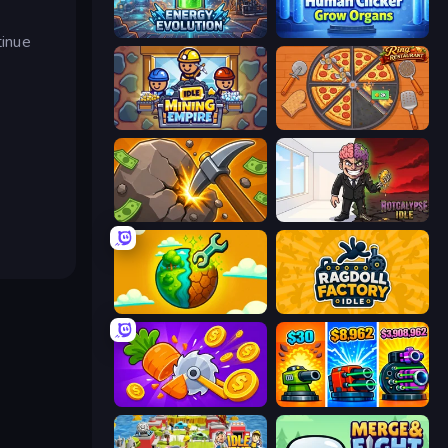
Energy Evolution
Human Clicker: Grow Organs
tinue
Idle Mining Empire
Ring Restaurant
Mine Clicker
Rotcalypse: Idle Incremental
Land Explorers: Merge & Build
Ragdoll Factory Idle
Farm Ring Idle
Pumpkin Defense: Merge Cannon