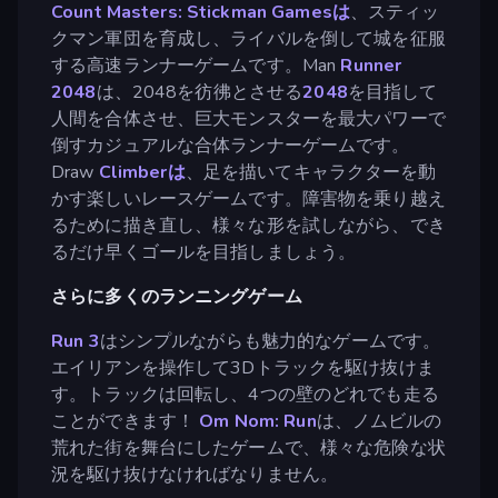
Count Masters: Stickman Gamesは
、スティッ
クマン軍団を育成し、ライバルを倒して城を征服
する高速ランナーゲームです。Man
Runner
2048
は、2048を彷彿とさせる
2048
を目指して
人間を合体させ、巨大モンスターを最大パワーで
倒すカジュアルな合体ランナーゲームです。
Draw
Climberは
、足を描いてキャラクターを動
かす楽しいレースゲームです。障害物を乗り越え
るために描き直し、様々な形を試しながら、でき
るだけ早くゴールを目指しましょう。
さらに多くのランニングゲーム
Run 3
はシンプルながらも魅力的なゲームです。
エイリアンを操作して3Dトラックを駆け抜けま
す。トラックは回転し、4つの壁のどれでも走る
ことができます！
Om Nom: Run
は、ノムビルの
荒れた街を舞台にしたゲームで、様々な危険な状
況を駆け抜けなければなりません。