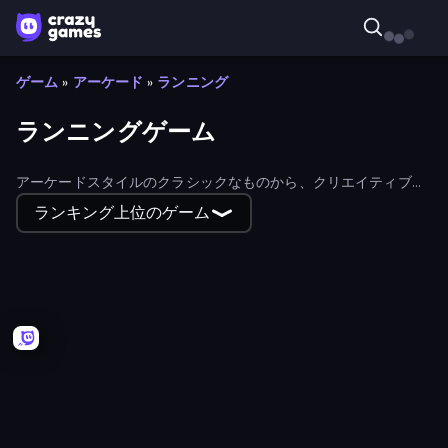
ゲーム
»
アーケード
»
ランニング
ランニングゲーム
アーケードスタイルのクラシックなものから、クリエイティブな
お絵かきランナー、頭脳レースなど、ランニングゲームのコレク
ランキング上位のゲーム
ションを探そう。
Escape From Baby Robby!
Break a Lucky Blocks with Brainrots
Barry's Prison Escape!
Doors Castle
School Escape: Mr. MeanieHead!
Twerk Race 3D
Surf GO Parkour
Save Memerots: Acid Lava lake
Bed Wars
Layers Roll
Superhero Race!
Race Clicker: Tap Tap Game
Age Evolution Run
The Lava Tsunami
Screamals
Slap and Run
Stickman battle 1-4 Players
Knock and Run: 100 Doors Escape
Om Nom: Run
Stack Colors
Hula Hoop Race
Electron Dash
Obby Parkour Race: Multiplayer
Giant Rush!
Break Free
Idle Clicker Runner
Big Hit Football
Merge Run
Obby With Friends: Draw and Jump
100 Meters Race