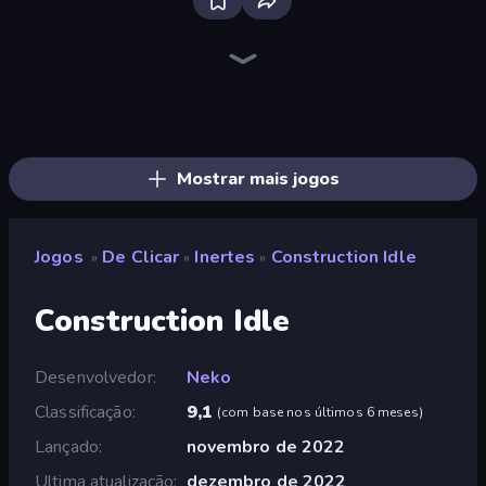
Bloxd.io
Ragdoll Archers
EvoWars.io
Piece of Cake: Merge and Bake
Veck.io
Racing Limits
Traffic Rider
Mahjongg Solitaire
Screw Out: Bolts and Nuts
Words of Wonders
Piles of Mahjong
Designville: Merge & Design
Miniblox
Space Waves
Stickman Clash
SkillWarz
Fortzone Battle Royale
Arrow Escape
Mostrar mais jogos
Jogos
De Clicar
Inertes
Construction Idle
»
»
»
Construction Idle
Desenvolvedor
Neko
Classificação
9,1
(
com base nos últimos 6 meses
)
Lançado
novembro de 2022
Ultima atualização
dezembro de 2022