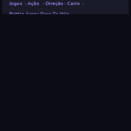
Jogos
Ação
Direção
Carro
»
»
»
»
Battle Arena Race To Win
Battle Arena Race to Win
Desenvolvedor
Clever Coyote Studio
Classificação
9,3
(
com base nos últimos 6 meses
)
Lançado
abril de 2024
Ultima atualização
agosto de 2024
Motor de jogo
Unity 2022
Plataformas
Navegador (computador,
celular, tablet), Aplicativo
CrazyGames (Android)
Orientação
Panorama