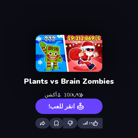
Plants vs Brain Zombies
٨٫٩/10
أكشن
انقر للعب!
١٦ ألف