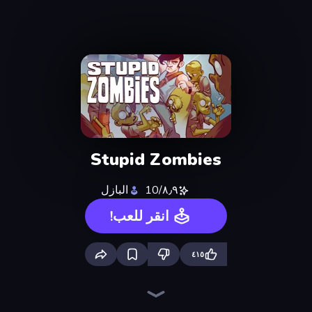
Stupid Zombies
٨٫٩/10
البازل
انقر للعب!
٤١٥