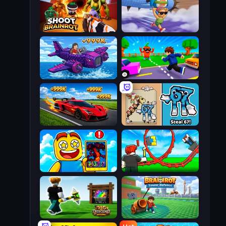
Shoot Brainrot
BrainZombie Log Escape
Obby Plane Power Challenge: Fly
Robby: Cross the Road for Brainrot
Obby: +1 Speed Car Escape
67 Steal a Brainrot Game
Obby Cards: The Legend Hunt
Build a Rollercoaster: Simulator
Dig and Descend: Obby Mine
Brainrot Tower Defence