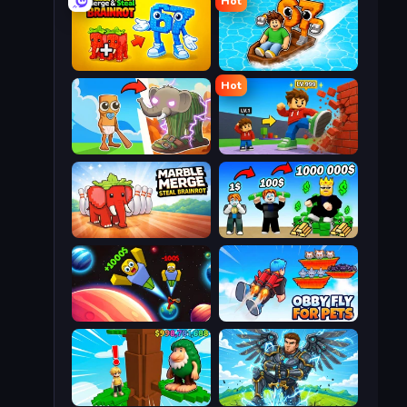
Hot
Merge & Steal Brainrot
Float for Brainrots
Hot
Brainrot Evolution
Obby: +1 Click Wall Breaker
Marble Merge: Steal Brainrot Game
Obby Tycoon Build the City
Obby: +1 to Spaceflight Altitude
Obby Fly For Pets
Steal Beanstalk for Brainrots
Obby: Pull a Sword