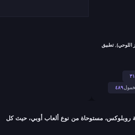
 اللوحي), تطبيق
٣
خمول
٤٨٩
ة روبلوكس، مستوحاة من نوع ألعاب أوبي، حيث كل