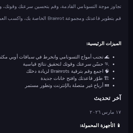
اجمع الموارد، وابقَ على قيد الحياة في ظل الوتيرة المحمومة.
قم بتطوير قاعدتك ومجموعة Brainrot الخاصة بك، واكسب العملة حتى في وضع عدم الاتصال بالإنترنت، وافتح فرصًا جديدة للتقدم.
الميزات الرئيسية:
 تجنب أمواج التسونامي وانخرط في سباقات أوبي مكثفة
🏃 حسّن سرعتك وقوتك لتحقيق نتائج قياسية
🧠 اجمع وقم بترقية Brainrots لزيادة دخلك
🏗️ طوّر قاعدتك وافتح خانات جديدة
💤 أرباح غير متصلة بالإنترنت وتطور مستمر
آخر تحديث
١٧ مارس ٢٠٢٦
📱 الأجهزة المحمولة: