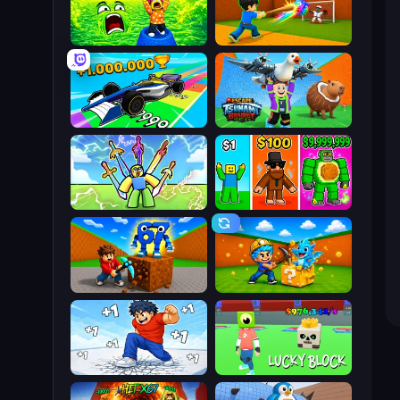
Save Memerots: Acid Lava lake
Baseball For Brainrot
Obby Car Challenge: Drive
Escape Tsunami Brainrot
Obby vs Brainrot
Obby Brainrot Merge
Obby: Break Rocks For Brainrots
Escape Cave For Brainrot
Break a Skyscraper
Lucky Block