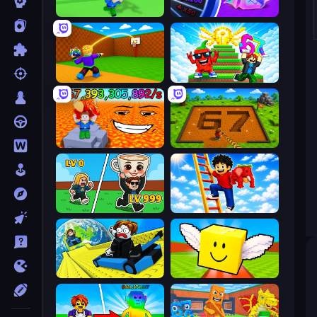
Escape Tsunami for Brainrots!
Meeland.io
Throw a Lucky Block
Run and Jump for Brainrot
Escape Lava for Brainrots!
Obby: Dig Brainrots
Brainrot Arena Online
Ladder to Brainhot: Climb
Cart Ride Danger Mount
Lucky Brainrot Blocks Online