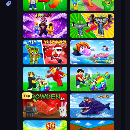
Collect Brainrot Egg
Catch Brainrots From Bosses
Obby - BrainWave
Obby: Gym Simulator, Escape
Plants vs Brain Zombies
Bubble Gum Simulator
Break a Lucky Blocks with Brainrots
Break a Lucky Egg Brainrots
Top
Grow A Garden | Growden.io
Obby Fish Challenge: Ride