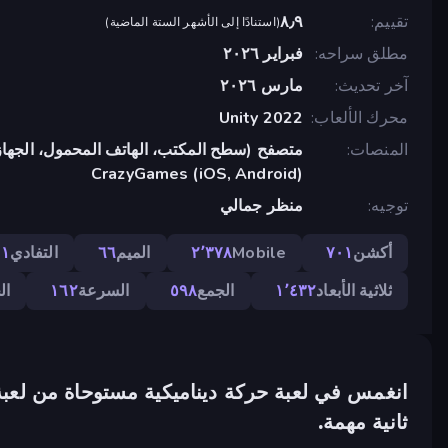
تقييم
٨٫٩
(
استنادًا إلى الأشهر الستة الماضية
)
مطلق سراحه
فبراير ٢٠٢٦
آخر تحديث
مارس ٢٠٢٦
محرك الألعاب
Unity 2022
المنصات
متصفح (سطح المكتب، الهاتف المحمول، الجهاز
CrazyGames (iOS, Android)
توجيه
منظر جمالي
أكشن
٧٠١
Mobile
٢٬٣٧٨
الميم
٦٦
التفادي
١١
ثلاثية الأبعاد
١٬٤٣٢
الجمع
٥٩٨
السرعة
١٦٢
ال
انغمس في لعبة حركة ديناميكية مستوحاة من لعب
ثانية مهمة.