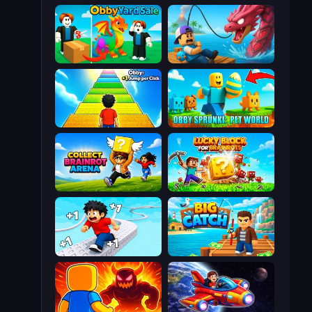
Obby Yard Sale
Fish It Now
Obby: +1 Jump per Click
Obby Sprunki: Pet World
Collect Brainrot Arena
Lucky Blocks for Brainrots
Speed per Click: Obby
Big Catch