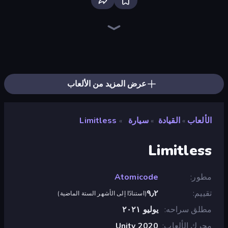
EvoWars.io
Ragdoll Archers
Bloxd.io
Traffic Rider
Veck.io
Piece of Cake: Merge and Bake
Screw Out: Bolts and Nuts
Mahjongg Solitaire
Racing Limits
Designville: Merge & Design
Piles of Mahjong
Words of Wonders
SkillWarz
Miniblox
Space Waves
Arrow Escape
Fortzone Battle Royale
Stickman Clash
عرض المزيد من الألعاب
الألعاب
القيادة
سيارة
Limitless
»
»
»
Limitless
مطور
Atomicode
تقييم
٩٫٢
(
استنادًا إلى الأشهر الستة الماضية
)
مطلق سراحه
يوليو ٢٠٢١
محرك الألعاب
Unity 2020