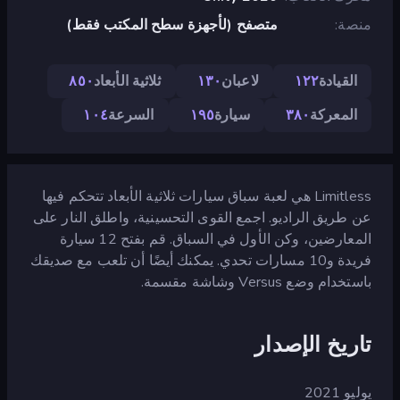
منصة
متصفح (لأجهزة سطح المكتب فقط)
القيادة
١٢٢
لاعبان
١٣٠
ثلاثية الأبعاد
٨٥٠
المعركة
٣٨٠
سيارة
١٩٥
السرعة
١٠٤
Limitless هي لعبة سباق سيارات ثلاثية الأبعاد تتحكم فيها
عن طريق الراديو. اجمع القوى التحسينية، واطلق النار على
المعارضين، وكن الأول في السباق. قم بفتح 12 سيارة
فريدة و10 مسارات تحدي. يمكنك أيضًا أن تلعب مع صديقك
باستخدام وضع Versus وشاشة مقسمة.
تاريخ الإصدار
يوليو 2021