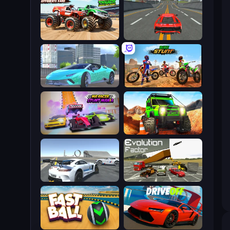
Monster Truck Demolition Derby
Modern Car Racing 2
Real City Driver
Bike Stunts Race Bike Games 3D
MR RACER Stunt Mania
Offroad Life 3D
Crazy Stunt Cars Multiplayer
Evolution Factor
Fast Ball Jump
DriveOff