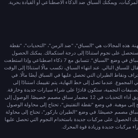
ركبات، ويمكنك السباق ضد الذكاء الاصطناعي أو القيادة بحرية.
نة. هذه المجالات هي "السباق"، "ضد الزمن"، "التحديات"، "نقطة
، ستحصل على نجوم استنادًا إلى درجة استكمالك. يمكنك الحصول
على ما يصل إلى 160 نجمة في وضع المهنة. هناك 12 مضمار سباق في وضع "السباق". تتسابق مع 7 ذكاء اصطناعي وإذا استطعت
ال للسباق التالي. عند انتهاء السباق، تكسب مالًا استنادًا إلى الوقت
راف ونقاط الطيران التي تحصل عليها في السباق أيضًا مالًا. في
ضد الوقت. هناك 12 مضمار سباق في المجموع. عندما تصل إلى خط النهاية، يتم تقييمك استنادًا إلى
صنيفات النجمية، ستكون قادرًا على شراء سيارات جديدة وخارقة.
في وضع "التحديات"، تحتاج إلى الوصول إلى خط النهاية عن طريق أداء التحديات في 12 مضمار سباق مصمم خصيصًا. الوصول إلى
إلى موهبة. في وضع "نقطة التفتيش"، تحتاج إلى محاولة الوصول
عن طريق التغلب على العوائق في 12 مضمار سباق مصمم خصيصًا. في وضع "الطيران باركور"، تحتاج إلى محاولة
نك الحصول على مركبات جديدة باستخدام النجوم التي تحصل عليها
راء مركبات جديدة وزيادة قوة المحرك.