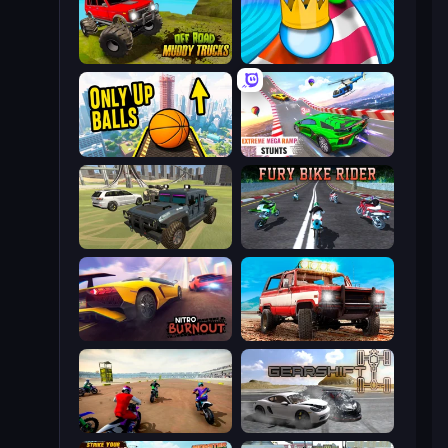
Offroad Muddy Trucks
Aquapark Balls Party
Only Up Balls
Impossible Mega Ramp Car Stunt
4x4 Offroader
Fury Bike Rider
Nitro Burnout
Offroad Masters Challenge
Super MX - The Champion
Gearshift One