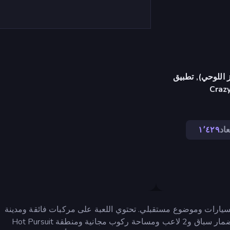
 اللوحي), تطبيق
Craz
عاد
١٬٤٢٩
 ثلاثية الأبعاد بسيارات وموضوع مستقبلي. تحتوي اللعبة على مركبات فائقة ومدينة
نيون مضيئة والعديد من أوضاع اللعب. 16 سيارة خارقة و60 مضمار سباق و2 لاعب ومساحة ركوب مجانية ومنطقة Hot Pursuit