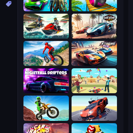
Real Cars Epic Stunts
Rolling Balls Sea Race
Jetski Race
Mega Ramp Car Game: Car Stunts
Riders Downhill Racing
Xtreme Rivals: Car Racing
Nightfall Drifters
Kite Flying Sim
Dirt Bike Mad Skills
Hyper Cars Ramp Crash