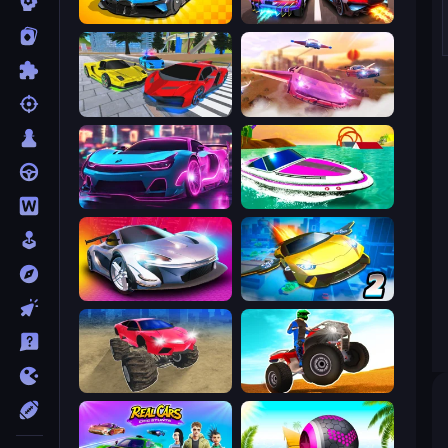
GT Cars Mega Ramps
Night City Racing
Real Cars Extreme Racing
Ultimate Flying Car
Cyber Cars Punk Racing 2
Jet Boat Racing
Grand Cyber City
Ultimate Flying Car 2
Monster Cars: Ultimate Simulator
ATV Ultimate Offroad