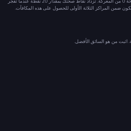
الصحة إلى 0، تنفجر السيارة. يتم سحب المتنافس الذي لديه صحة 0 من المعركة. تزداد نقاط صحتك بمقدار 20 نقطة عندما تفجر
ون ضمن المراكز الثلاثة الأولى للحصول على هذه المكافآت.
 اثبت من هو السائق الأفضل.