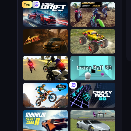
Top
Xtreme DRIFT Racing
MotoCross Riders
Ashline Racing: Born To Burn
Real Simulator: Monster Truck
3D Moto Simulator 2
Crazy Ball 3D
Trial Mania
Crazy Roll 3D