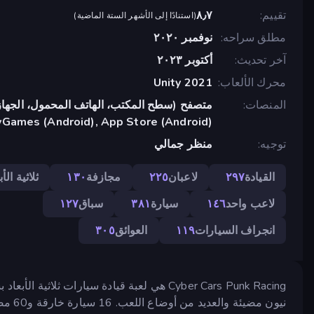
تقييم
٨٫٧
(
استنادًا إلى الأشهر الستة الماضية
)
مطلق سراحه
نوفمبر ٢٠٢٠
آخر تحديث
أكتوبر ٢٠٢٣
محرك الألعاب
Unity 2021
المنصات
متصفح (سطح المكتب، الهاتف المحمول، الجهاز
yGames (Android), App Store (Android)
توجيه
منظر جمالي
القيادة
٢٩٧
لاعبان
٢٢٥
مجازفة
١٣٠
ثلاثية الأب
لاعب واحد
١٤٦
سيارة
٣٨١
سباق
١٢٧
انجراف السيارات
١١٩
العوائق
٣٠٥
Cyber Cars Punk Racing هي لعبة قيادة سيارات