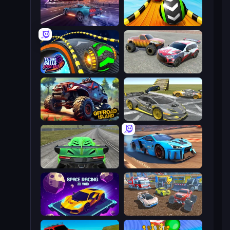
Car Games: Car Racing Game
Sky Balls 3D
Rolling Balls Space Race
Limitless
Offroad Island
Wrong Way
Speed Racing Pro 2
Real Cars in City
Space Racing 3D: Void
Mad Cars: Racing & Crash