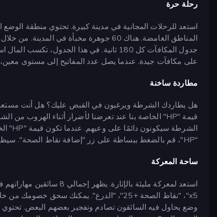
رحلة حرة
استعد للرحلات المجانية في مدينة كبيرة. تحتوي منطقة الوضع
المناطق الغامضة. هناك 60 جوهرة مخبأة في ا
على مكافآت جيدة. عندما يصل عدد المفاتيح إلى مستوى معين، يتم 
مطاردة ساخنة
قيمة "HP" الخاصة بنا عند تعرضنا لأضرار أثناء الهروب م
"HP"، قم بالضغط ببساطة على زر "إضافة نقاط الصحة". سيظهر هذا الزر لفترة وجيزة عندما تكون قيمة "HP" 0.
ساحة المعركة
x5"، "نقاط الصحة +25"، "الدرع". يمكنك سحق خ