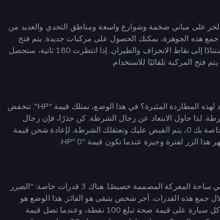
 الحر على مباني ضخمة وشوارع واسعة ومناطق التحدي والعديد من
لمدينة. من خلال جمع هذه الجوهرة، يمكنك الحصول على مركبات جديدة. يتم فتح
جدول المكافآت كل 180 ثانية. في هذا الجدول، تكسب المال استنادًا إلى نقاط الانجراف والطيران. إذا انتظرت 180 ثانية، ستحصل
فتح المركبة تلقائيًا للاستخدام.
هل يطاردك الشرطة ويرغبون في القبض عليك؟ هل أنت مستعد لهذه المطاردة المثيرة؟ في هذا الوضع، نمتلك قيمة "HP". تنخفض
ن الشرطة. لذا حاول الابتعاد عن رجال الشرطة. كن حذرًا، فإن رجال
الشرطة سيكونون دائمًا على وعيهم. عندما تكون قيمة "HP" الخاصة بك 0، يتم القبض عليك وتعتقلك الشرطة. لإعادة شحن قيمة
استعد لمعركة مليئة بالإثارة. يظهر إجمالي 8 سائقين مهاراتهم في ساحة المعركة المصممة خصيصًا. هناك 3 قدرات خاصة: "الضرر
صومك من خلال جمع هذه القدرات. آخر شخص يتبقى هو الفائز. هذا الوضع هو
وضع يحاول فيه السائقون تصادم وتفجير بعضهم البعض. تحتوي كل سيارة على قيمة صحة تبلغ 100 نقطة، وعندما تصل قيمة