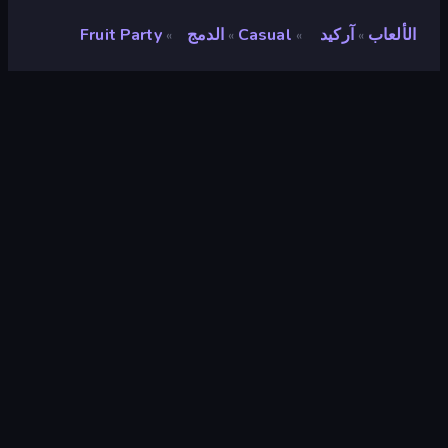
الألعاب
آركيد
Casual
الدمج
Fruit Party
»
»
»
»
Fruit Party
مطور
Famobi
تقييم
٩٫١
(
استنادًا إلى الأشهر الستة الماضية
)
مطلق سراحه
فبراير ٢٠٢٥
محرك الألعاب
HTML5
المنصات
متصفح (سطح المكتب، الهاتف المحمول،
الجهاز اللوحي), تطبيق CrazyGames
(iOS, Android)
توجيه
منظر طبيعي / صورة شخصية
آركيد
٥٢١
Mobile
٢٬٣٤٢
ثنائية الابعاد
٩٢٧