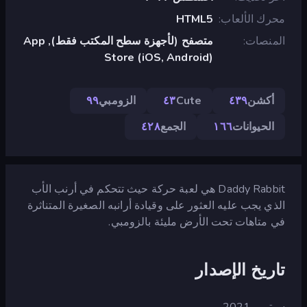
محرك الألعاب
HTML5
المنصات
متصفح (لأجهزة سطح المكتب فقط), App
Store (iOS, Android)
أكشن
٤٣٩
Cute
٤٣
الزومبي
٩٩
الحيوانات
١٦٦
الجمع
٤٢٨
Daddy Rabbit هي لعبة حركة حيث تتحكم في أرنب الأب
الذي يجب عليه العثور على وقيادة أرانبه الصغيرة المتناثرة
في متاهات تحت الأرض مليئة بالزومبي.
تاريخ الإصدار
سبتمبر 2021