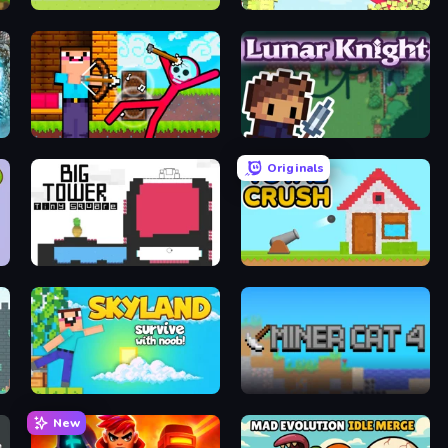
Sports Hero
Bucket Crusher
Noob Archer vs Stickman Zombie
Lunar Knight
Originals
Big Tower Tiny Square
Total Crush
Skyland Survive With Noob!
Miner Cat 4
New