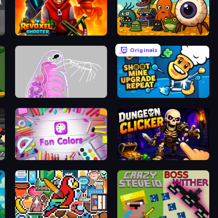
Revoxel Shooter
Mad Evolution: Idle Merge
Originals
Orb.Farm
Shoot Mine Upgrade Repeat
Fun Colors
Dungeon Clicker