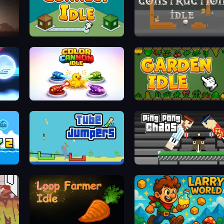
Connect idle
Construction Idle
Color Cannon Idle
Garden Idle
Tube Jumpers
Ping Pong Chaos