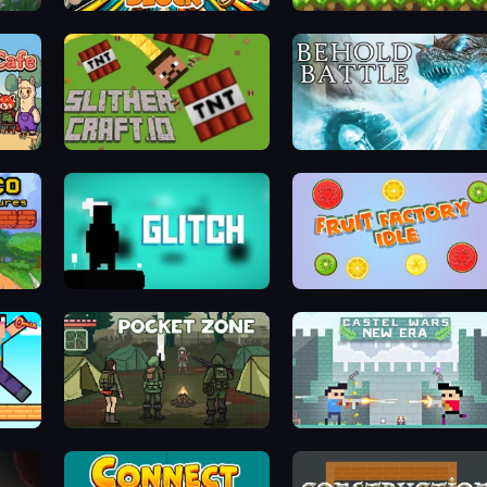
t
Ball Block Maze
Monster Sanctuary
SlitherCraft.io
Behold Battle
Glitch
Fruit Factory Idle
Noob Gigachad: Parkour Tricks Challenge
Pocket Zone
Castle Wars: New Era