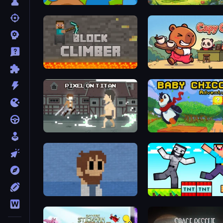
Boom!
Forest Spirit: Farm & Figh
Block Climber
Capy Cafe
Pixel on Titan: AoT
Baby Chicco Adventures
One Chance