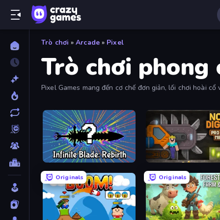
Trò chơi
»
Arcade
»
Pixel
Trò chơi phong 
Pixel Games mang đến cơ chế đơn giản, lối chơi hoài cổ 
chúng tôi.
Infinite Blade: Rebirth
Noob Digger: Pro Drill Mi
Originals
Originals