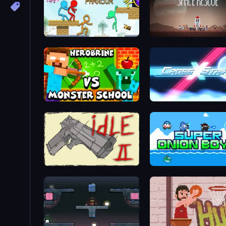
Stickman Parkour Master
Space Rescue
Herobrine vs Monster School
Cross Strike
Idle Gun 2
Super Onion Boy 2