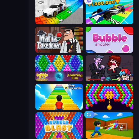
Obby: Supercar Race on Keyboard
Obby Car Challenge: Drive
Mafia Takedown
Bubble Shooter
Bubble Pop Legend
Friday Night Funkin'
Obby: +1 Jump per Click
Bubble Story
Bubble Blast
Baseball For Brainrot