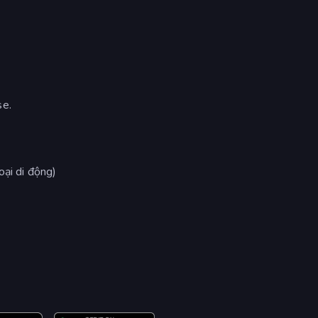
e.
oại di động)