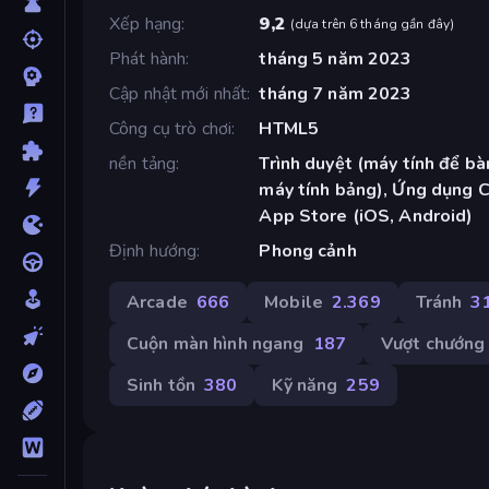
Xếp hạng
9,2
(
dựa trên 6 tháng gần đây
)
Phát hành
tháng 5 năm 2023
Cập nhật mới nhất
tháng 7 năm 2023
Công cụ trò chơi
HTML5
nền tảng
Trình duyệt (máy tính để bàn
máy tính bảng), Ứng dụng 
App Store (iOS, Android)
Định hướng
Phong cảnh
Arcade
666
Mobile
2.369
Tránh
3
Cuộn màn hình ngang
187
Vượt chướng 
Sinh tồn
380
Kỹ năng
259