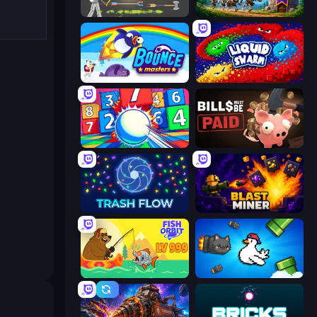
Ragdoll Archers
Mage Castle Idle Defense
Bouncemasters
Liquid Swarm
Entropy
Bills Must Be Paid
Trash Flow
Blast Miner
Fish Orbit
Honk