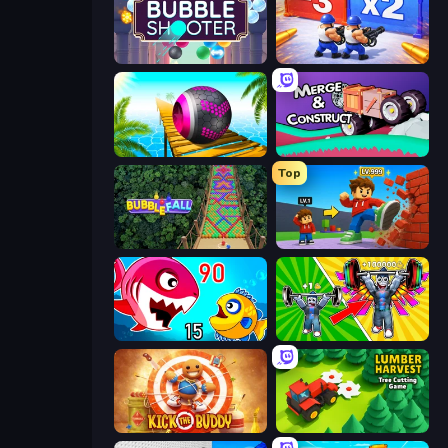
Arkadium's Bubble Shooter
Battle Brigade
Rolling Balls Sea Race
Merge & Construct
Top
Bubble Fall
Obby: +1 Click Wall Breaker
Fish Eat Getting Big
Obby: Gym Simulator, Escape
Kick the Buddy
Lumber Harvest: Tree Cutting Game