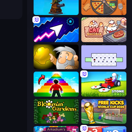
Furry Road
Ring Restaurant
Space Waves
Cat Snack Bar
Gold Miner
World's Hardest Game
Obby Highest Jump Ever
Stone Grass: Mowing Simulator
Blooming Gardens
Free Kicks World Cup 2026