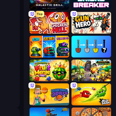
Galactic Drill
Bricks Breaker
Top
Chicken Hell
Gun Hero: Cat Survival
Pumpkin Defense: Merge Cannon
Merge Tools - Merge and Dig
Watermelon Fruit Merge Saga
Zombies 4 Weapon Merge
Basketball Orbit
Jelly Dash