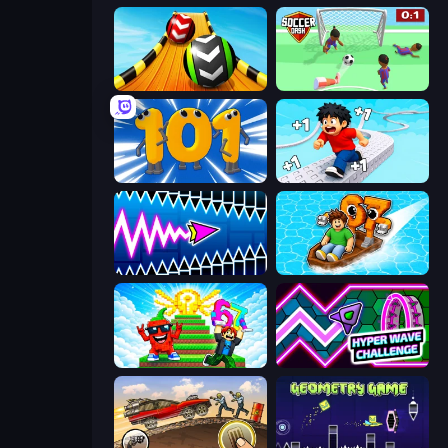
Sky Balls 3D
Soccer Dash
Numbers Arena
Speed per Click: Obby
Wave Dash: Geometry Arrow
Float for Brainrots
Run and Jump for Brainrot
Hyper Wave Challenge