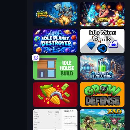
Monster Breaker Idle
Mining Simulator
Idle Planet Destroyer
Idle Mine: Remix
Idle House Build
Energy Evolution
Farm-51: Secret Harvest
Grow Defense