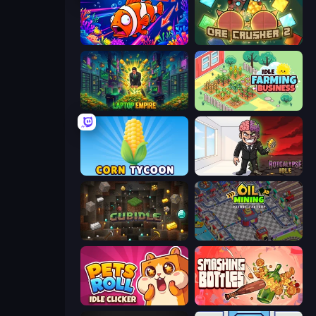
Fish Catch Idle
OreCrusher 2
Laptop Empire
Idle Farming Business
Corn Tycoon
Rotcalypse: Idle Incremental
Cubidle
Oil Mining 3D: Petrol Factory
Pets Roll: Idle Clicker
Smashing Bottles