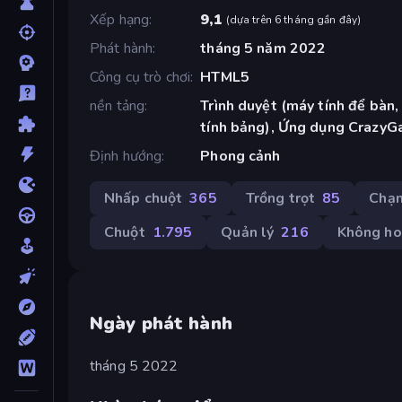
Xếp hạng
9,1
(
dựa trên 6 tháng gần đây
)
Phát hành
tháng 5 năm 2022
Công cụ trò chơi
HTML5
nền tảng
Trình duyệt (máy tính để bàn,
tính bảng), Ứng dụng CrazyG
Định hướng
Phong cảnh
Nhấp chuột
365
Trồng trọt
85
Chạ
Chuột
1.795
Quản lý
216
Không ho
Ngày phát hành
tháng 5 2022