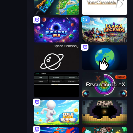
Planet Evolution: Idle Clicker
Your Chronicle
Black Hole Idle
Llama Legends
Space Company
Planet Clicker 2
Evolve
Revolution Idle X
Idle Clicker Runner
Pickaxe Crusher Idle