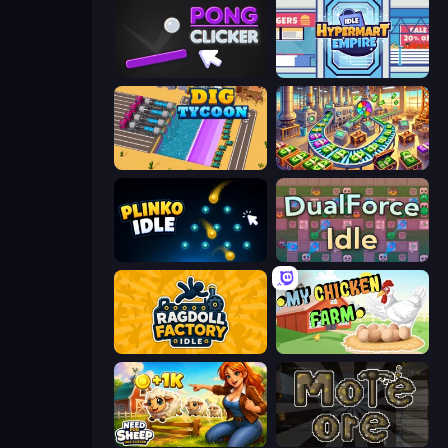
Pong Clicker
Idle Hypermart Empire
Dig Tycoon
Money Factory: Tycoon Idle Game
Plinko Idle
DualForce Idle
Ragdoll Factory Idle
My Chicken Farm
Need for Sheep: Idle Clicker
More Ore