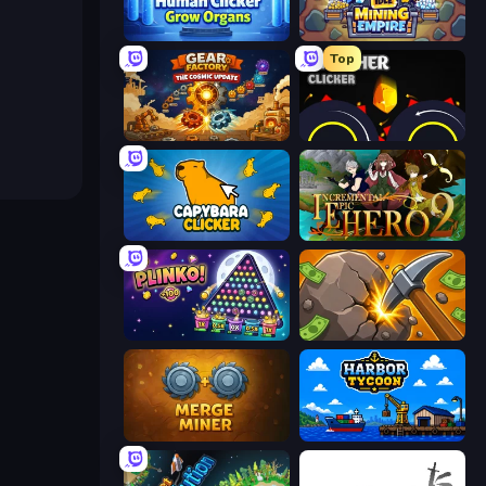
Human Clicker: Grow Organs
Idle Mining Empire
Top
Gear Factory
Crusher Clicker
Capybara Clicker
Incremental Epic Hero 2
PLINKO!
Mine Clicker
Merge Miner
Harbor Tycoon