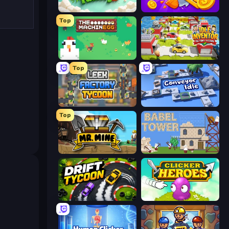
My Sugar Factory 3
Farm Ring Idle
Top
The MachinEGG
Idle Inventor
Top
Leek Factory Tycoon
Conveyor Idle
Top
Mr. Mine
Babel Tower
Drift Tycoon
Clicker Heroes