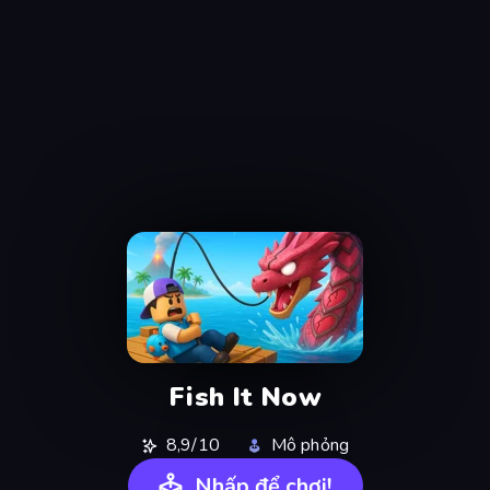
Fish It Now
8,9/10
Mô phỏng
Nhấp để chơi!