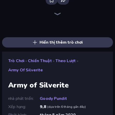
Bloxd.io
Ragdoll Archers
EvoWars.io
Veck.io
Piece of Cake: Merge and Bake
Racing Limits
Traffic Rider
Mahjongg Solitaire
Screw Out: Bolts and Nuts
Words of Wonders
Piles of Mahjong
Stickman Clash
Miniblox
Designville: Merge & Design
Space Waves
SkillWarz
Fortzone Battle Royale
Arrow Escape
Hiển thị thêm trò chơi
Trò Chơi
Chiến Thuật
Theo Lượt
»
»
»
Army Of Silverite
Army of Silverite
nhà phát triển
Goody Pundit
Xếp hạng
9,8
(
dựa trên 6 tháng gần đây
)
Phát hành
tháng 5 năm 2020