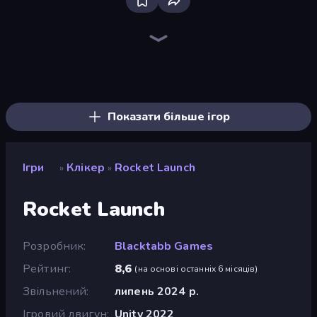
The MachinEGG
Farm Ring Idle
Idle Mining Empire
Human Clicker: Grow Organs
Gear Factory
Conveyor Idle
Capybara Clicker
Babel Tower
Block Wall Destroyer
Crusher Clicker
Planet Clicker 2
Revolution Idle X
Mine Clicker
Black Hole Idle
BitCoiner
Ragdoll Factory Idle
Mad Evolution: Idle Merge
Pets Roll: Idle Clicker
Показати більше ігор
Ігри
Клікер
Rocket Launch
»
»
Rocket Launch
Розробник
Blacktabb Games
Рейтинг
8,6
(
на основі останніх 6 місяців
)
Звільнений
липень 2024 р.
Ігровий двигун
Unity 2022