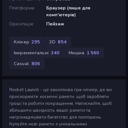
Платформа
Браузер (лише для
комп'ютерів)
Орієнтація
Пейзаж
Клікер
295
3D
854
Інкрементальні
340
Мишка
1 560
Casual
806
Rocket Launch - це захоплива гра-клікер, де ви
прискорюєте космічні ракети, щоб заробляти
гроші та робити покращення. Натискайте, щоб
збільшити швидкість вашої ракети та
нагромаджувати багатство для поліпшень.
Купуйте нові ракети з унікальними