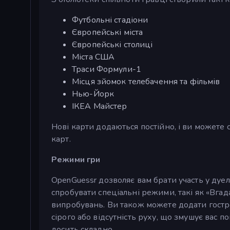
Футбольні стадіони
Європейські міста
Європейські столиці
Міста США
Траси Формули-1
Місця зйомок телебачення та фільмів
Нью-Йорк
ІКЕА Майстер
Нові карти додаються постійно, і ви можете
карт.
Режими гри
OpenGuessr дозволяє вам брати участь у дуе
спробувати спеціальні режими, такі як «Вгад
випробувань. Ви також можете додати гостр
сірого або відсутність руху, що змушує вас 
досить складно.