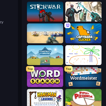
Stick War
Skibidi Toilets: Infection
су
SimpleBox 2
Capybara Clicker
Construct a Bridge
Skribbl.io
Top
Top
Daily Word Search
Wordmeister