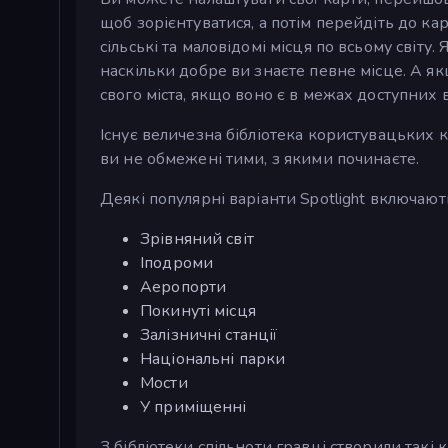
щоб зорієнтуватися, а потім перейдіть до ка
сільські та маловідомі місця по всьому світу
наскільки добре ви знаєте певне місце. А як
свого міста, якщо воно є в межах доступних в
Існує величезна бібліотека користувацьких 
ви не обмежені тими, з якими починаєте.
Деякі популярні варіанти Spotlight включают
Зрівняний світ
Іподроми
Аеропорти
Покинуті місця
Залізничні станції
Національні парки
Мости
У приміщенні
З бібліотеки спільноти гравці створили такі к