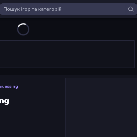
Guessing
ing