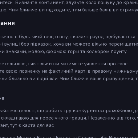
дитесь. Визначте континент, звузьте коло пошуку до країни
ицю. Чим ближче ви підходите, тим більше балів ви отриму
вання
ично в будь-якій точці світу, і кожен раунд відбувається
і вулиці без підказок, хоча ви можете вільно переміщати
німи знаками, мовою, формою гори та кольором ґрунту.
тельніше, і як тільки ви матимете уявлення про своє
те свою позначку на фактичній карті в правому нижньому
ільки близько ви підійшли. Чим ближче ваше припущення, 
ня
ської місцевості, що робить гру конкурентоспроможною д
 складнішою для пересічного гравця. Незалежно від того, 
т, тут є карта для вас.
ши до Меню > Карти. Почніть зі Столиць або Відомих міс