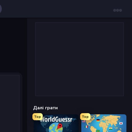
Далі грати
Top
Top