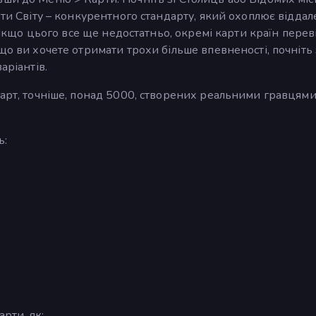
рти Світу – конкурентного стандарту, який охоплює віддале
. Якщо цього все ще недостатньо, окремі карти країн перев
що ви хочете отримати трохи більше впевненості, почніть 
аріантів.
карт, точніше, понад 5000, створених реальними гравцями
ь:
арти, як: