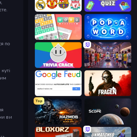
,
єте.
European Football Quiz
Mini Games Quiz
Wordler
Pop-a-Word
ся по
Trivia Crack
CG FC 26
 куті
тим
Google Feud
Fragen
Top
ля
чи ви
Hazmob FPS: Online Shooter
Solar System Scope
ць,