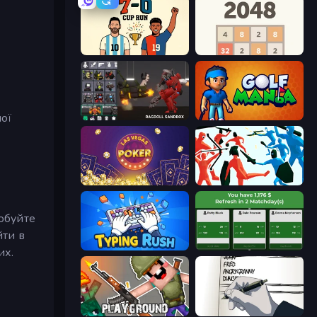
7a0 - World Cup Simulator
2048
ої
Last Play: Ragdoll Sandbox
Golf Mania
Las Vegas Poker
Funny Battle Simulator
обуйте
йти в
Typing Rush
Idle Soccer Manager
их.
Playground
Death Note Type