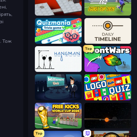
ні,
ірять,
Bloxorz
Unmatched Ego
зі
. Тож
Quizmania: Trivia Game
Daily Timeline
Top
Hangman
FrontWars.io
Millionaire Quiz
Logo Quiz: Game World Trivia
Free Kicks World Cup 2026
Planetarium 2
Top