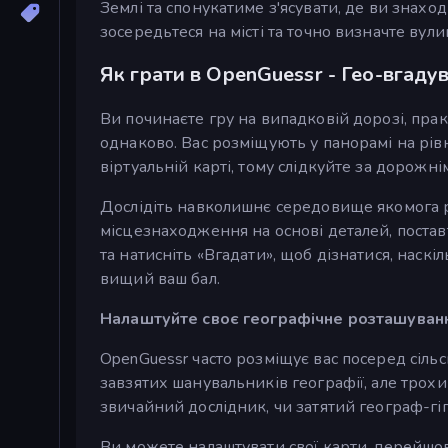
Землі та спонукатиме з'ясувати, де ви знахо
зосередьтеся на місті та точно визначте вул
Як грати в OpenGuessr - Гео-вгаду
Ви починаєте гру на випадковій дорозі, практ
однаково. Вас розміщують у панорамі на рівн
віртуальній карті, тому слідкуйте за дорож
Дослідіть навколишнє середовище якомога ре
місцезнаходження на основі деталей, постав
та натисніть «Вгадати», щоб дізнатися, наск
вищий ваш бал.
Налаштуйте своє географічне розташуван
OpenGuessr часто розміщує вас посеред сіль
завзятих шанувальників географії, але трохи
звичайний дослідник, чи затятий географ-гіган
Ви можете налаштувати свої карти, перейшов