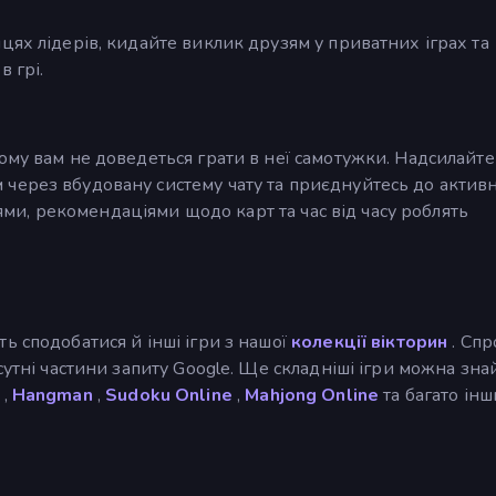
цях лідерів, кидайте виклик друзям у приватних іграх та
 грі.
ому вам не доведеться грати в неї самотужки. Надсилайте
через вбудовану систему чату та приєднуйтесь до активн
гіями, рекомендаціями щодо карт та час від часу роблять
ь сподобатися й інші ігри з нашої
колекції вікторин
. Спр
сутні частини запиту Google. Ще складніші ігри можна зна
,
Hangman
,
Sudoku Online
,
Mahjong Online
та багато інш