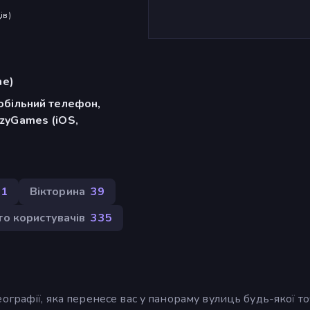
ів
)
me)
обільний телефон,
zyGames (iOS,
31
Вікторина
39
то користувачів
335
ографії, яка перенесе вас у панораму вулиць будь-якої т