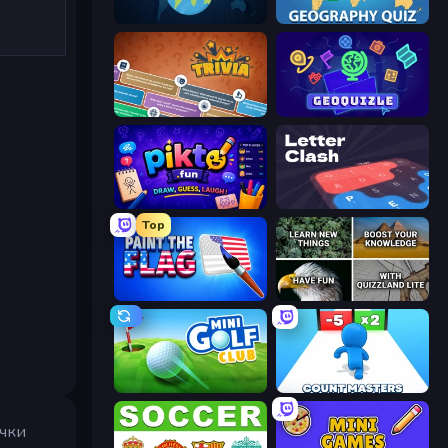
WorldGuessr Free GeoGuessr
Geography Quiz: Flags and Capitals
Trivia
GeoQuizle
Pikto.fun
LetterClash
Top
Paint the Flag
QuizzLand Trivia
Mini Golf Club
Count Masters: Stickman Games
очки