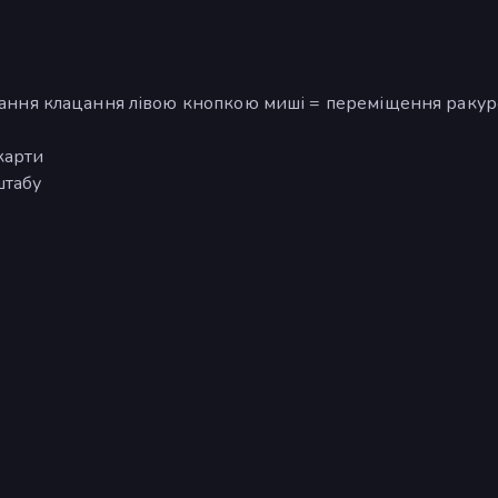
ування клацання лівою кнопкою миші = переміщення ракур
карти
штабу