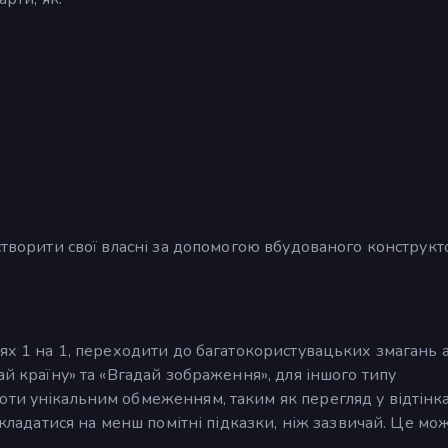
 створити свої власні за допомогою вбудованого конструкт
лях 1 на 1, переходити до багатокористувацьких змагань 
ай країну» та «Вгадай зображення», для іншого типу
оти унікальним обмеженням, таким як перегляд у відтінк
покладатися на менш помітні підказки, ніж зазвичай. Це мо