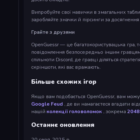
Випробуйте свої навички в змагальних табли
заробляйте значки й пірсинги за досягнення в
Грайте з друзями
OpenGuessr — це багатокористувацька гра, т
повідомлення безпосередньо іншим гравцям 
спільноти Discord, де гравці діляться страте
скріншоти, які вас вражають.
Більше схожих ігор
Якщо вам подобається OpenGuessr, вам можут
Google Feud
, де ви намагаєтеся вгадати від
нашій
колекції головоломок
, зокрема
2048
Останнє оновлення
20 серп. 2025 р.