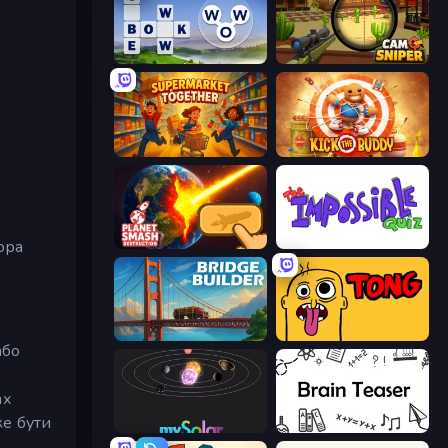
Words of Wonders
Camo Sniper
Supermarket Together
Kick the Buddy
ора
Planet Smash Destruction
The Impossible Quiz
Bridge Builder
Tong
або
ах
же бути
mySolar: Build Your Planets
Brain Teaser