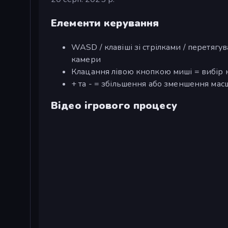
Елементи керування
WASD / клавіші зі стрілками / перетяг
камери
Клацання лівою кнопкою миші = вибір 
+ та - = збільшення або зменшення мас
Відео ігрового процесу