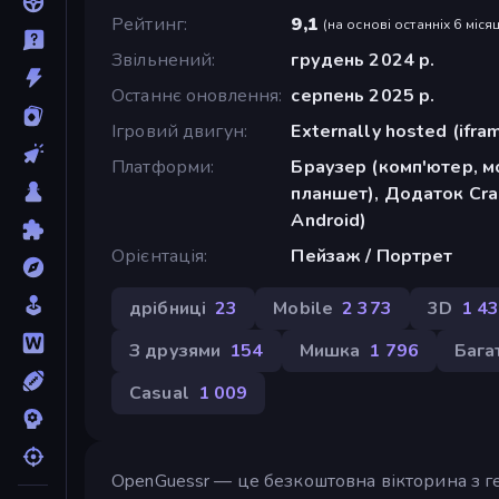
Рейтинг
9,1
(
на основі останніх 6 місяц
Звільнений
грудень 2024 р.
Останнє оновлення
серпень 2025 р.
Ігровий двигун
Externally hosted (ifra
Платформи
Браузер (комп'ютер, м
планшет), Додаток Cra
Android)
Орієнтація
Пейзаж / Портрет
дрібниці
23
Mobile
2 373
3D
1 4
З друзями
154
Мишка
1 796
Бага
Casual
1 009
OpenGuessr — це безкоштовна вікторина з ге