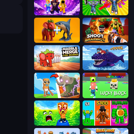
Obby - BrainWave
Obby: Gym Simulator, Escape
Brainrot Evolution: 2048 Merge Fight
Shoot Brainrot
Marble Merge: Steal Brainrot Game
Obby Fish Challenge: Ride
Brainrot Evolution
Lucky Block
Save Memerots: Acid Lava lake
Obby Brainrot Merge