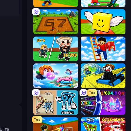
Throw a Lucky Block
Run and Jump for Brainrot
Obby: Dig Brainrots
Lucky Brainrot Blocks Online
Brainrot Arena Online
Ladder to Brainhot: Climb
Bubble Gum Simulator
Cart Ride Danger Mount
Top
67 Steal a Brainrot Game
Meeland.io
Top
і та