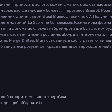
днання приносить золото, кожен шматочок золота дає змо
урює вас ще глибше у божевілля прогресу Brainrot. Розв
хненних диким світом Steal Brainrot, таких як 67, Полунич
та легендарний La Supreme Combinasion. Кожна нова форма
ття та допомагає блокувати брейнроти ще більше, ніж бу
лять хаотичні цикли зростання, абсурд в інтернет-стилі т
, Merge & Steal Brainrot поєднує в собі стратегію, випад
Об'єднуйтеся розумніше, крадіть швидше і проходьте най
, щоб створити мозкового черв'яка
оди, щоб об'єднати їх