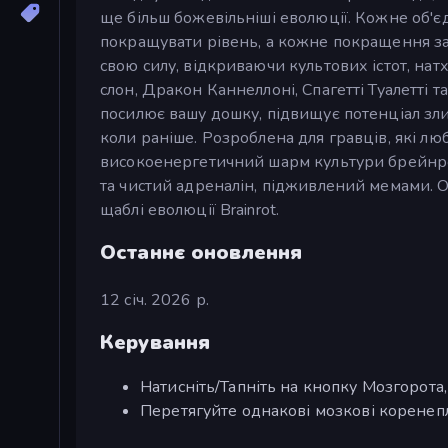
ще більш божевільніші еволюції. Кожне об'є
покращувати рівень, а кожне покращення зан
свою силу, відкриваючи культових істот, нат
слон, Дракон Каннеллоні, Спагетті Туалетті 
посилює вашу дошку, підвищує потенціал зли
коли раніше. Розроблена для гравців, які люб
високоенергетичний шарм культури брейнротів
та чистий адреналін, підживлений мемами. 
щаблі еволюції Brainrot.
Останнє оновлення
12 січ. 2026 р.
Керування
Натисніть/Тапніть на кнопку Мозгорота
Перетягуйте однакові мозкові коренепл