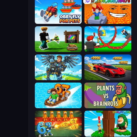
Obby Fly For Pets
Escape Lava for Brainrots!
Dig and Descend: Obby Mine
Build a Rollercoaster: Simulator
Obby: Pull a Sword
Obby: +1 Speed Car Escape
Float for Brainrots
Plants vs Brainrots
Brainrot Tower Defense
Steal Beanstalk for Brainrots