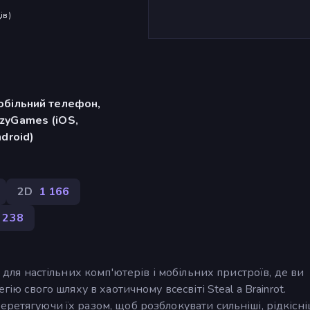
ів
)
обільний телефон,
zyGames (iOS,
ndroid)
2D
1 166
238
а для настільних комп'ютерів і мобільних пристроїв, де ви
гію свого шляху в хаотичному всесвіті Steal a Brainrot.
ретягуючи їх разом, щоб розблокувати сильніші, рідкісніш