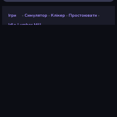
Ігри
Симулятор
Клікер
Простоювати
»
»
»
»
Idle Lumber Mill
Idle Lumber Mill
Розробник
Mango Gamez
Рейтинг
8,7
(
на основі останніх 6 місяців
)
Звільнений
червень 2025 р.
Останнє оновлення
червень 2025 р.
Ігровий двигун
Unity 6
Платформи
Браузер (комп'ютер,
мобільний телефон,
планшет), Додаток
CrazyGames (iOS, Android),