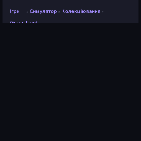
Ігри
Симулятор
Колекціювання
»
»
»
Grass Land
Grass Land
Розробник
UltraGames Entertainment
Рейтинг
9,3
(
на основі останніх 6 місяців
)
Звільнений
травень 2025 р.
Останнє оновлення
лютий 2026 р.
Ігровий двигун
Unity 6
Платформи
Браузер (комп'ютер,
мобільний телефон,
планшет), Додаток
CrazyGames (Android), App
Store (iOS, Android)