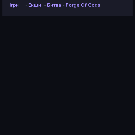
Ігри
Екшн
Битва
Forge Of Gods
»
»
»
Forge of Gods
Розробник
Overmobile
Рейтинг
8,7
(
на основі останніх 6 місяців
)
Звільнений
березень 2026 р.
Ігровий двигун
HTML5
Платформа
Браузер (комп'ютер, мобільний
телефон, планшет)
Орієнтація
Портрет
Екшн
438
Mobile
2 348
Битва
380
Баштовий захист
91
Рольові
53