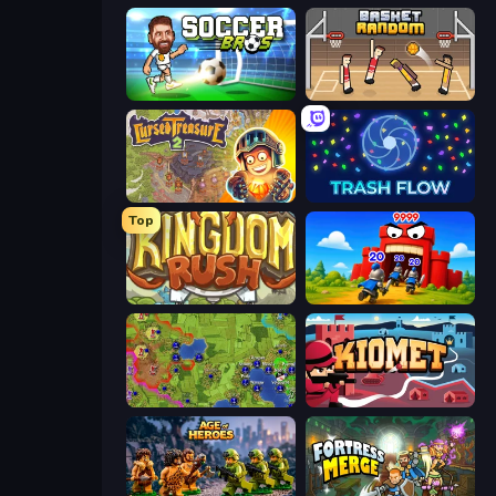
Soccer Bros
Basket Random
Cursed Treasure 2
Trash Flow
Top
Kingdom Rush
TimeWarriors
Hex Empire
Kiomet