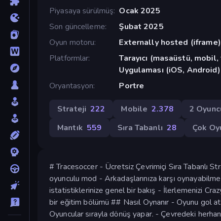
Piyasaya sürülmüş
Ocak 2025
Son güncelleme
Şubat 2025
Oyun motoru
Externally hosted (iframe)
Platformlar
Tarayıcı (masaüstü, mobil
Uygulaması (iOS, Android)
Oryantasyon
Portre
Strateji
222
Mobile
2.378
2 Oyunc
Mantık
559
Sıra Tabanlı
28
Çok Oy
# Tracesoccer - Ücretsiz Çevrimiçi Sıra Tabanlı Str
oyunculu mod - Arkadaşlarınıza karşı oynayabilme 
istatistiklerinize genel bir bakış - İlerlemenizi C
bir eğitim bölümü ## Nasıl Oynanır - Oyunu gol a
Oyuncular sırayla dönüş yapar. - Çevredeki herhangi