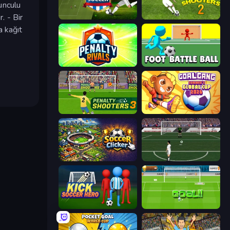
yunculu
. - Bir
Playing Soccer
Penalty Shooters 2
a kağıt
Penalty Rivals
Foot Battle Ball
Penalty Shooters 3
Goal Gang
Soccer Clicker
Bicycle Kick Champ
Kick Soccer Hero
World Cup Penalty