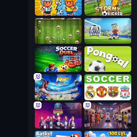
Pocket Goal: World Cup
Stormy Kicker
Soccer Challenge
3D Soccer Mania
Soccer Duel
Pongoal
Real Football
European Football Quiz
PSG Soccer Freestyle
CG FC 26