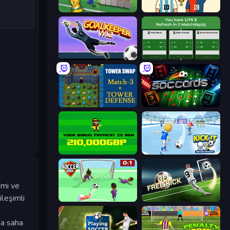
Free Kicks World Cup 2026
7a0 - World Cup Simulator
Goalkeeper Wiz
Idle Soccer Manager
Tower Swap
Soccards
Bad Soccer Manager
Kick It – Fun Soccer Game
emi ve
ileşimli
Soccer Dash
Free Kick Classic (3D Free Kick)
ya saha