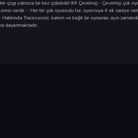
Her çizgi yalnızca bir kez çizilebilir! ## Çevrimiçi - Çevrimiçi çok o
resi vardır. - Her bir çok oyunculu tur, oyuncuya 4 ek saniye verir
# Hakkında Tracesoccer, kalem ve kağıt ile oynanan, aynı zamand
una dayanmaktadır.