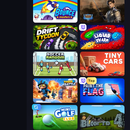
Bouncemasters
Battle Arena
Drift Tycoon
Liquid Swarm
Soccer Random
Tiny Cars
Top
Tower Battle
Paint the Flag
Mini Golf Club
Bloons Tower Defense 4