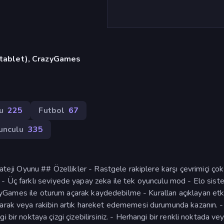
, tablet), CrazyGames
u
225
Futbol
67
unculu
335
ateji Oyunu ## Özellikler - Rastgele rakiplere karşı çevrimiçi çok
- Üç farklı seviyede yapay zeka ile tek oyunculu mod - Elo sist
razyGames ile oturum açarak kaydedebilme - Kuralları açıklayan etk
tarak veya rakibin artık hareket edememesi durumunda kazanın. -
 bir noktaya çizgi çizebilirsiniz. - Herhangi bir renkli noktada ve