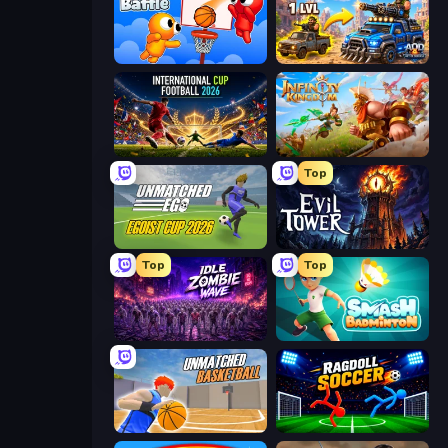
Basket Battle
AOD - Art Of Defense
International Cup Football 2026
Infinity Kingdom
Top
Unmatched Ego
Evil Tower
Top
Top
Idle Zombie Wave: Survivors
Smash Badminton
Unmatched Basketball
Ragdoll Soccer 2 Players