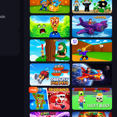
Escape Cave For Brainrot
Obby Tycoon Build the City
dir.
Save Memerots: Acid Lava lake
Obby Plane Power Challenge: Fly
Steal Beanstalk for Brainrots
Throw a Lucky Block
Obby Fly For Pets
Obby Space Challenge: Starships
Hot
Plants vs Brain Zombies
Lucky Block