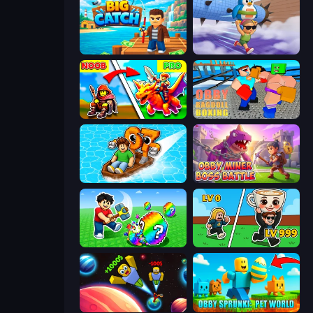
Big Catch
BrainZombie Log Escape
Battle of Knights: Robby and Dragons
Obby: Ragdoll Boxing
Float for Brainrots
Obby Miner: Boss Battle
Break a Lucky Egg Brainrots
Brainrot Arena Online
Obby: +1 to Spaceflight Altitude
Obby Sprunki: Pet World