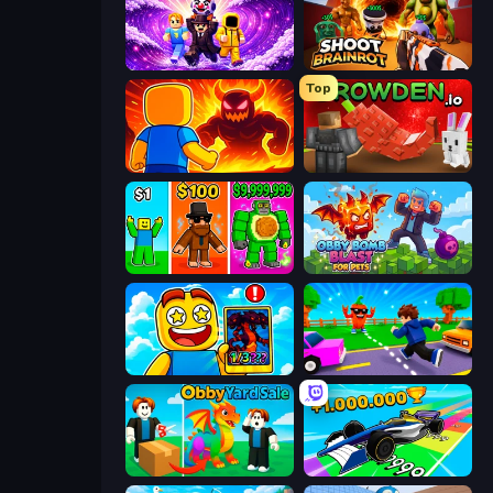
Obby - BrainWave
Shoot Brainrot
Top
Obby: Legendary Dragon
Grow A Garden | Growden.io
Obby Brainrot Merge
Obby Bomb Blast For Pets
Obby Cards: The Legend Hunt
Robby: Cross the Road for Brainrot
Obby Yard Sale
Obby Car Challenge: Drive