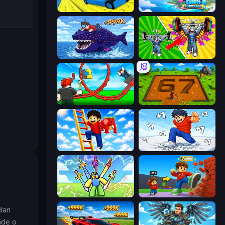
Cart Ride Danger Mount
Bubble Gum Simulator
Obby Fish Challenge: Ride
Obby: Gym Simulator, Escape
Build a Rollercoaster: Simulator
Obby: Dig Brainrots
Ladder to Brainhot: Climb
Break a Skyscraper
Obby vs Brainrot
Obby: +1 Click Wall Breaker
ndan
inde o