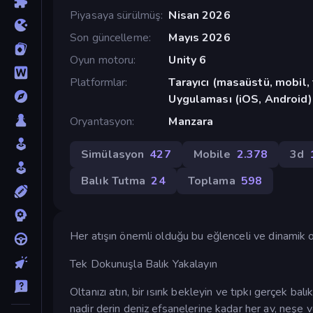
Piyasaya sürülmüş
Nisan 2026
Son güncelleme
Mayıs 2026
Oyun motoru
Unity 6
Platformlar
Tarayıcı (masaüstü, mobil
Uygulaması (iOS, Android)
Oryantasyon
Manzara
Simülasyon
427
Mobile
2.378
3d
Balık Tutma
24
Toplama
598
Her atışın önemli olduğu bu eğlenceli ve dinamik oy
Tek Dokunuşla Balık Yakalayın
Oltanızı atın, bir ısırık bekleyin ve tıpkı gerçek bal
nadir derin deniz efsanelerine kadar her av, neşe ve