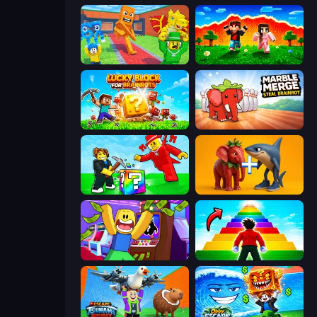
Catch Brainrots From Bosses
The Lava Tsunami
Lucky Blocks for Brainrots
Marble Merge: Steal Brainrot Game
Break a Lucky Blocks with Brainrots
Brainrot Evolution: 2048 Merge Fight
Robbie: Game Challenges
Obby Highest Jump Ever