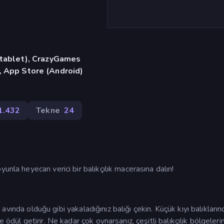
, tablet), CrazyGames
, App Store (Android)
1.432
Tekne
24
unla heyecan verici bir balıkçılık macerasına dalın!
ık avında olduğu gibi yakaladığınız balığı çekin. Küçük kıyı balıkları
 ödül getirir. Ne kadar çok oynarsanız, çeşitli balıkçılık bölgeler