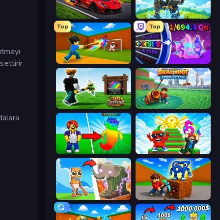
Obby: +1 Speed Car Escape
Obby: Pull a Sword
Top
Top
utmayı
Baseball For Brainrot
Meeland.io
settirir
Dig and Descend: Obby Mine
Brainrot Tower Defence
dalara
Collect Brainrot Egg
Run and Jump for Brainrot
Brainrot Evolution
Obby: Break Rocks For Brainrots