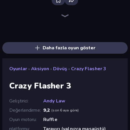
Bloxd.io
Ragdoll Archers
EvoWars.io
Piece of Cake: Merge and Bake
Veck.io
Traffic Rider
Racing Limits
Mahjongg Solitaire
Screw Out: Bolts and Nuts
Words of Wonders
Piles of Mahjong
Designville: Merge & Design
Space Waves
Miniblox
SkillWarz
Stickman Clash
Fortzone Battle Royale
Arrow Escape
Daha fazla oyun göster
Oyunlar
Aksiyon
Dövüş
Crazy Flasher 3
»
»
»
Crazy Flasher 3
Geliştirici
Andy Law
Değerlendirme
9,2
(
son 6 aya göre
)
Oyun motoru
Ruffle
platformu
Tarayıcı (yalnızca masaüstü)