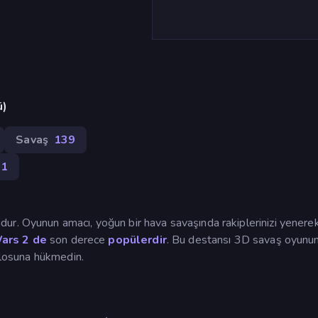
ü)
Savaş
139
31
ur. Oyunun amacı, yoğun bir hava savaşında rakiplerinizi yenere
ars 2 de
son derece
popülerdir
. Bu destansı 3D savaş oyunu
ablosuna hükmedin.