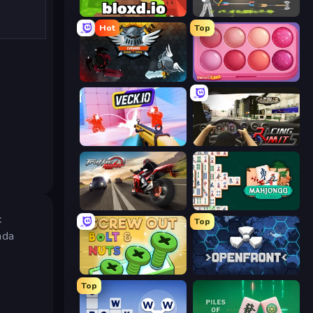
Bloxd.io
Ragdoll Archers
Hot
Top
EvoWars.io
Piece of Cake: Merge and Bake
Veck.io
Racing Limits
Traffic Rider
Mahjongg Solitaire
k
Top
nda
Screw Out: Bolts and Nuts
Openfront
Top