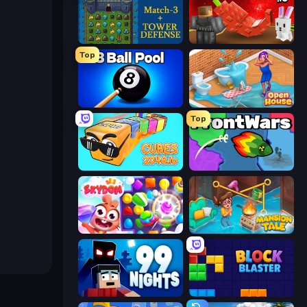
Tower Swap
Grow A Garden | Growden.io
Top
8 Ball Pool Billiards Multiplayer
Open House
Top
Cubes 2048.io
FrontWars.io
Skydom
Mansion Tale: Merge Secrets
99 Nights (Bloxd.io)
Block Blaster