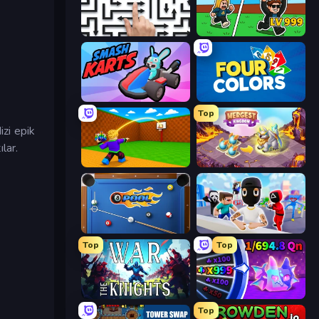
Arrow Escape: Puzzle
Brainrot Arena Online
Smash Karts
Four Colors
Top
dizi epik
lar.
Throw a Lucky Block
Mergest Kingdom
8 Ball Pool
Mr. Dude: Online Multiverse Challenge
Top
Top
War the Knights
Meeland.io
Top