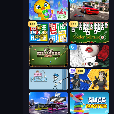
Farm Merge Valley
Real Car Driving
Top
Top
Ludo King
Spider Solitaire
8 Ball Billiards Classic
Numicolor
Top
Thief Puzzle
BuildNow GG
Bus Simulator: EVO
Slice Master