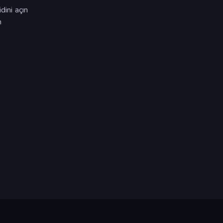
dini açın
n