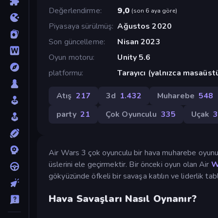
Değerlendirme
9,0
(
son 6 aya göre
)
Piyasaya sürülmüş
Ağustos 2020
Son güncelleme
Nisan 2023
Oyun motoru
Unity 5.6
platformu
Tarayıcı (yalnızca masaüst
Atış
217
3d
1.432
Muharebe
548
party
21
Çok Oyunculu
335
Uçak
Air Wars 3 çok oyunculu bir hava muharebe oyunud
üslerini ele geçirmektir. Bir önceki oyun olan Air
W
gökyüzünde öfkeli bir savaşa katılın ve liderlik t
Hava Savaşları Nasıl Oynanır?