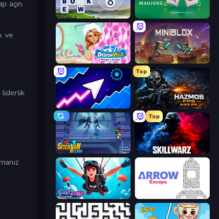
ap açın.
Words of Wonders
Piles of Mahjong
k ve
Designville: Merge & Design
Miniblox
Top
liderlik
Space Waves
Hazmob FPS: Online Shooter
Top
Stickman Clash
SkillWarz
çmanız
Fortzone Battle Royale
Arrow Escape