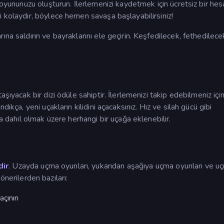
 oyununuzu oluşturun. İlerlemenizi kaydetmek için ücretsiz bir hes
 kolaydır, böylece hemen savaşa başlayabilirsiniz!
na saldırın ve bayraklarını ele geçirin. Keşfedilecek, fethedilece
ıyacak bir dizi ödüle sahiptir. İlerlemenizi takip edebilmeniz için 
ıkça, yeni uçakların kilidini açacaksınız. Hız ve silah gücü gibi
da dahil olmak üzere herhangi bir uçağa eklenebilir.
dir
. Uzayda uçma oyunları, yukarıdan aşağıya uçma oyunları ve u
i önerilerden bazıları:
açının