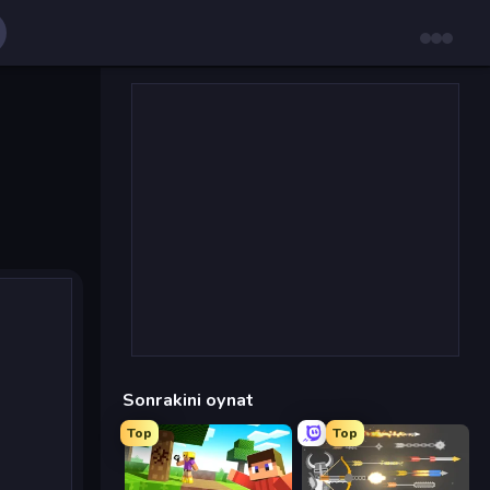
Sonrakini oynat
Top
Top