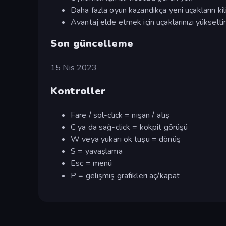
Daha fazla oyun kazandıkça yeni uçakların kili
Avantaj elde etmek için uçaklarınızı yükselti
Son güncelleme
15 Nis 2023
Kontroller
Fare / sol-click = nişan / atış
C ya da sağ-click = kokpit görüşü
W veya yukarı ok tuşu = dönüş
S = yavaşlama
Esc = menü
P = gelişmiş grafikleri aç/kapat