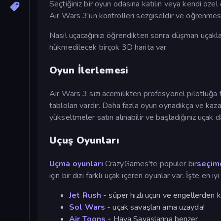
Seçtiğiniz bir oyun odasına katılın veya kendi özel
Air Wars 3'ün kontrolleri sezgiseldir ve öğrenmesi
Nasıl uçacağınızı öğrendikten sonra düşman uçakları
hükmedilecek birçok 3D harita var.
Oyun İlerlemesi
Air Wars 3 sizi acemilikten profesyonel pilotluğa taş
tabloları vardır. Daha fazla oyun oynadıkça ve kazand
yükseltmeler satın alınabilir ve başladığınız uçak 
Uçuş Oyunları
Uçma oyunları
CrazyGames'te popüler bir
seçim
için bir dizi farklı uçak içeren oyunlar var. İşte en iy
Jet Rush -
süper hızlı uçun ve engellerden k
Sol Wars -
uçak savaşları ama uzayda!
Air Toons -
Hava Savaşlarına benzer