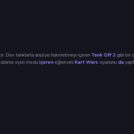
tir. Dev tanklarla araziye hükmetmeyi içeren
Tank Off 2
gibi bir 
yakalama oyun modu
içeren
eğlenceli
Kart Wars
oyununu
da
yaptı