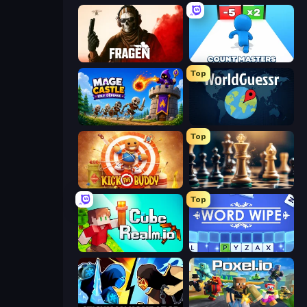
Fragen
Count Masters: Stickman Games
Top
Mage Castle Idle Defense
WorldGuessr Free GeoGuessr
Top
Kick the Buddy
Chess Free
Top
CubeRealm.io
Word Wipe