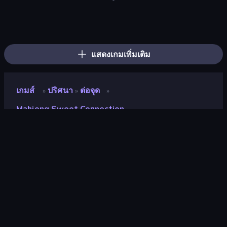
Bloxd.io
Ragdoll Archers
EvoWars.io
Veck.io
Piece of Cake: Merge and Bake
Racing Limits
Traffic Rider
Mahjongg Solitaire
Screw Out: Bolts and Nuts
Words of Wonders
Piles of Mahjong
Stickman Clash
Miniblox
Designville: Merge & Design
Space Waves
SkillWarz
Fortzone Battle Royale
Arrow Escape
แสดงเกมเพิ่มเติม
เกมส์
ปริศนา
ต่อจุด
»
»
»
Mahjong Sweet Connection
Mahjong Sweet
Connection
นักพัฒนา
TapLabGames
คะแนน
8.3
(
อ้างอิงจากข้อมูล 6 เดือนที่ผ่านมา
)
ปล่อยแล้ว
สิงหาคม 2564