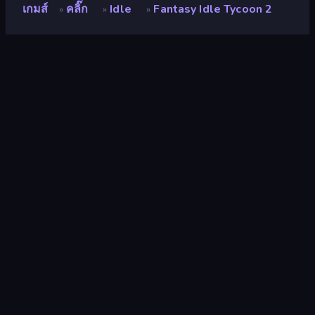
เกมส์
คลิ๊ก
Idle
Fantasy Idle Tycoon 2
»
»
»
Fantasy Idle Tycoon 2
นักพัฒนา
Fleqpe Games
คะแนน
8.9
(
อ้างอิงจากข้อมูล 6 เดือนที่ผ่านมา
)
ปล่อยแล้ว
กันยายน 2567
อัพเดทล่าสุด
ตุลาคม 2567
เอ็นจิ้นเกม
Unity 2022
แพลตฟอร์ม
เบราว์เซอร์ (เดสก์ท็อป มือถือ แท็บเล็ต),
แอป CrazyGames (Android)
ปฐมนิเทศ
ภูมิประเทศ
คลิ๊ก
294
Mobile
2,357
2 มิติ
935
เล่นเพลิน
338
หนู
1,557
บริหาร
164