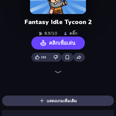
Fantasy Idle Tycoon 2
8.9/10
คลิ๊ก
คลิกเพื่อเล่น
151
The MachinEGG
Farm Ring Idle
Idle Mining Empire
Conveyor Idle
Human Clicker: Grow Organs
Gear Factory
Babel Tower
Crusher Clicker
Capybara Clicker
Mine Clicker
Block Wall Destroyer
Idle Clicker Runner
Ragdoll Factory Idle
Planet Clicker 2
Corn Tycoon
Revolution Idle X
Dig Tycoon
Gun Bounce Idle
แสดงเกมเพิ่มเติม