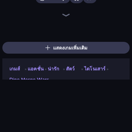
Dinosaurs Merge Master
Jurassic Merge: Dino Evolution
Elemental Monsters: Merge
Elemental Merge
Dino World: Merge & Fight
Merge Team Tactics
Merge Battle Tactics
Stickman: Dinosaur Arena
Battle Island
Dino Domination
Throw a Lucky Block
Looping Monsters
Blade Merge
Monster Battle
Idle Dino Farm Tycoon Simulator 3D
Dino Crowd
Animal DNA Run
Ultimate Evolution
แสดงเกมเพิ่มเติม
เกมส์
แอคชั่น
น่ารัก
สัตว์
ไดโนเสาร์
»
»
»
»
»
Dino Merge Wars
Dino Merge Wars
นักพัฒนา
GameFacto
คะแนน
8.8
(
อ้างอิงจากข้อมูล 6 เดือนที่ผ่านมา
)
ปล่อยแล้ว
กุมภาพันธ์ 2566