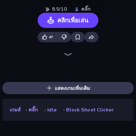
8.5/10
คลิ๊ก
คลิกเพื่อเล่น
47
The MachinEGG
Farm Ring Idle
Idle Mining Empire
Human Clicker: Grow Organs
Conveyor Idle
Gear Factory
Babel Tower
Crusher Clicker
Capybara Clicker
Block Wall Destroyer
Planet Clicker 2
Revolution Idle X
Mine Clicker
Gun Bounce Idle
Ragdoll Factory Idle
BitCoiner
Black Hole Idle
PLINKO!
แสดงเกมเพิ่มเติม
เกมส์
คลิ๊ก
Idle
Block Shoot Clicker
»
»
»
Block Shoot Clicker