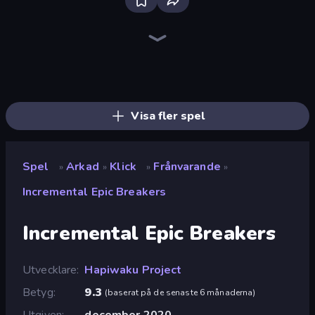
Bloxd.io
Ragdoll Archers
EvoWars.io
Veck.io
Piece of Cake: Merge and Bake
Racing Limits
Traffic Rider
Mahjongg Solitaire
Screw Out: Bolts and Nuts
Words of Wonders
Piles of Mahjong
Designville: Merge & Design
Miniblox
Space Waves
Stickman Clash
SkillWarz
Fortzone Battle Royale
Arrow Escape
Visa fler spel
Spel
Arkad
Klick
Frånvarande
»
»
»
»
Incremental Epic Breakers
Incremental Epic Breakers
Utvecklare
Hapiwaku Project
Betyg
9.3
(
baserat på de senaste 6 månaderna
)
Utgiven
december 2020