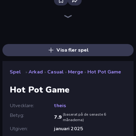
Bloxd.io
Ragdoll Archers
EvoWars.io
Piece of Cake: Merge and Bake
Veck.io
Racing Limits
Traffic Rider
Mahjongg Solitaire
Screw Out: Bolts and Nuts
Words of Wonders
Piles of Mahjong
Designville: Merge & Design
Miniblox
Space Waves
Stickman Clash
SkillWarz
Fortzone Battle Royale
Arrow Escape
Visa fler spel
Spel
Arkad
Casual
Merge
Hot Pot Game
»
»
»
»
Hot Pot Game
Utvecklare
theis
Betyg
(
baserat på de senaste 6
7.9
månaderna
)
Utgiven
januari 2025