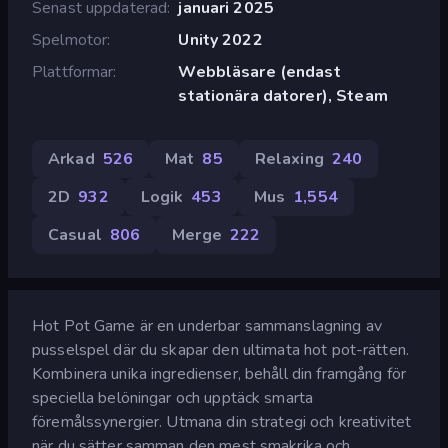
Senast uppdaterad
januari 2025
Spelmotor
Unity 2022
Plattformar
Webbläsare (endast
stationära datorer), Steam
Arkad
526
Mat
85
Relaxing
240
2D
932
Logik
453
Mus
1,554
Casual
806
Merge
222
Hot Pot Game är en underbar sammanslagning av
pusselspel där du skapar den ultimata hot pot-rätten.
Kombinera unika ingredienser, behåll din framgång för
speciella belöningar och upptäck smarta
föremålssynergier. Utmana din strategi och kreativitet
när du sätter samman den mest smakrika och